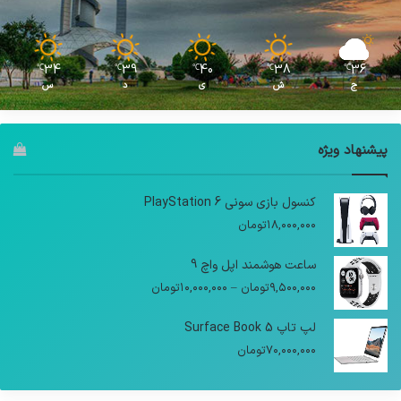
34
39
40
38
36
℃
℃
℃
℃
℃
ج
ش
ی
د
س
پیشنهاد ویژه
کنسول بازی سونی PlayStation 6
۱۸,۰۰۰,۰۰۰
تومان
ساعت هوشمند اپل واچ 9
محدوده
۹,۵۰۰,۰۰۰
تومان
–
۱۰,۰۰۰,۰۰۰
تومان
قیمت:
۹,۵۰۰,۰۰۰تومان
لپ تاپ Surface Book 5
تا
۷۰,۰۰۰,۰۰۰
تومان
۱۰,۰۰۰,۰۰۰تومان