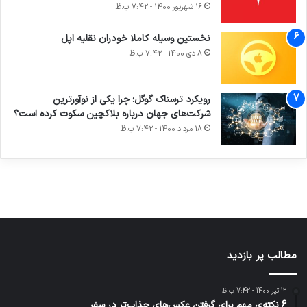
16 شهریور 1400 - 7:42 ب.ظ
نخستین وسیله کاملا خودران نقلیه اپل
8 دی 1400 - 7:42 ب.ظ
آماده
ی سفر
ورزش با
عکاسی
هدفون
برای
مجازی
ساعت
با طعم
های
رویکرد ترسناک گوگل؛ چرا یکی از نوآورترین
کشف
…
هوشمند
2023
شرکت‌های جهان درباره بلاکچین سکوت کرده است؟
توسط
توسط
توسط
توسط
توسط
18 مرداد 1400 - 7:42 ب.ظ
ژاکت
ژاکت
ژاکت
ژاکت
ژاکت
در آذر 21,
در آذر 21,
در آذر 21,
در آذر 21,
در آذر 21,
1401
1401
1401
1401
1401
مطالب پر بازدید
12 تیر 1400 - 7:42 ب.ظ
6 نکته‌ی مهم برای گرفتن عکس‌های جذاب‌تر در سفر