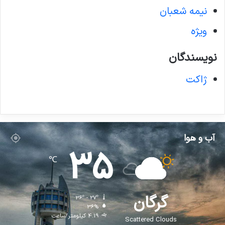
نیمه شعبان
ویژه
نویسندگان
ژاکت
آب و هوا
35
℃
گرگان
36º - 27º
36%
4.19 کیلومتر/ساعت
Scattered Clouds