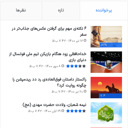
پرخواننده
تازه
نظرها
6 نکته‌ی مهم برای گرفتن عکس‌های جذاب‌تر در
سفر
12 تیر 1400 - 7:42 ب.ظ
71%
خداحافظی زود هنگام بازیکن تیم ملی فوتسال از
دنیای بازی
8 مهر 1400 - 7:42 ب.ظ
راکستار داستان فوق‌العاده‌ی رد دد ریدمپشن را
چگونه روایت کرد؟
20 تیر 1400 - 7:42 ب.ظ
7.4
نیمه شعبان، ولادت حضرت مهدی (عج)
29 آبان 1400 - 7:42 ب.ظ