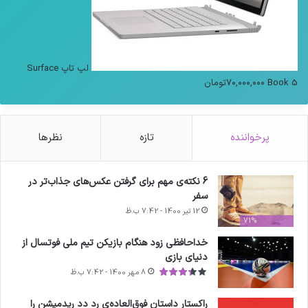
لپ تاپ Surface
Book 5
۷۰,۰۰۰,۰۰۰
تومان
پرخواننده
تازه
نظرها
6 نکته‌ی مهم برای گرفتن عکس‌های جذاب‌تر در
سفر
12 تیر 1400 - 7:42 ب.ظ
71%
خداحافظی زود هنگام بازیکن تیم ملی فوتسال از
دنیای بازی
8 مهر 1400 - 7:42 ب.ظ
راکستار داستان فوق‌العاده‌ی رد دد ریدمپشن را