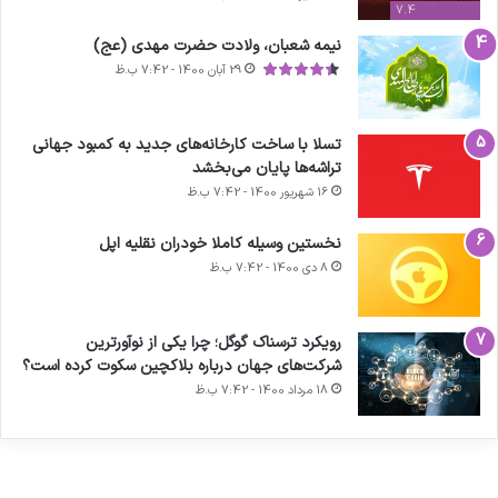
7.4
نیمه شعبان، ولادت حضرت مهدی (عج)
29 آبان 1400 - 7:42 ب.ظ
تسلا با ساخت کارخانه‌های جدید به کمبود جهانی
تراشه‌ها پایان می‌بخشد
16 شهریور 1400 - 7:42 ب.ظ
نخستین وسیله کاملا خودران نقلیه اپل
8 دی 1400 - 7:42 ب.ظ
آماده
ی سفر
ورزش با
عکاسی
هدفون
برای
مجازی
ساعت
با طعم
های
رویکرد ترسناک گوگل؛ چرا یکی از نوآورترین
کشف
…
هوشمند
2023
شرکت‌های جهان درباره بلاکچین سکوت کرده است؟
توسط
توسط
توسط
توسط
توسط
18 مرداد 1400 - 7:42 ب.ظ
ژاکت
ژاکت
ژاکت
ژاکت
ژاکت
در آذر 21,
در آذر 21,
در آذر 21,
در آذر 21,
در آذر 21,
1401
1401
1401
1401
1401