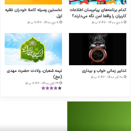
کدام برنامه‌های پیام‌رسان اطلاعات
نخستین وسیله کاملا خودران نقلیه
کاربران را واقعا امن نگه می‌دارند؟
اپل
8 دی 1400 - 7:42 ب.ظ
8 دی 1400 - 7:42 ب.ظ
تدابیر زمانی خواب و بیداری
نیمه شعبان، ولادت حضرت مهدی
(عج)
20 آذر 1400 - 7:42 ب.ظ
29 آبان 1400 - 7:42 ب.ظ
داحافظی
ا
ود
آ
نگام
ح
ازیکن
د
یم
آ