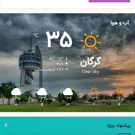
آب و هوا
35
℃
گرگان
40º - 31º
30%
2.49 کیلومتر/ساعت
Clear Sky
35
34
36
39
40
℃
℃
℃
℃
℃
ی
د
س
چ
پ
پیشنهاد ویژه