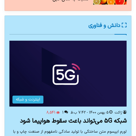
دانش و فناوری
اینترنت و شبکه
ژاکت
5 بهمن 1400 - 7:42 ب.ظ
1
8,541
شبکه 5G می‌تواند باعث سقوط هواپیما شود
لورم ایپسوم متن ساختگی با تولید سادگی نامفهوم از صنعت چاپ و با