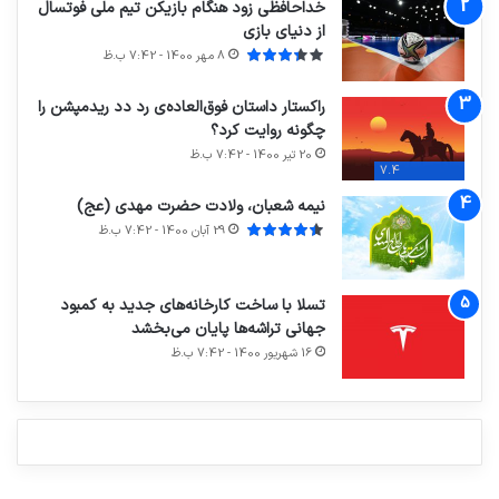
خداحافظی زود هنگام بازیکن تیم ملی فوتسال
از دنیای بازی
8 مهر 1400 - 7:42 ب.ظ
راکستار داستان فوق‌العاده‌ی رد دد ریدمپشن را
چگونه روایت کرد؟
20 تیر 1400 - 7:42 ب.ظ
7.4
نیمه شعبان، ولادت حضرت مهدی (عج)
29 آبان 1400 - 7:42 ب.ظ
تسلا با ساخت کارخانه‌های جدید به کمبود
جهانی تراشه‌ها پایان می‌بخشد
آماده
ی سفر
ورزش با
عکاسی
هدفون
16 شهریور 1400 - 7:42 ب.ظ
برای
مجازی
ساعت
با طعم
های
کشف
…
هوشمند
2023
توسط
توسط
توسط
توسط
توسط
ژاکت
ژاکت
ژاکت
ژاکت
ژاکت
در آذر 21,
در آذر 21,
در آذر 21,
در آذر 21,
در آذر 21,
1401
1401
1401
1401
1401