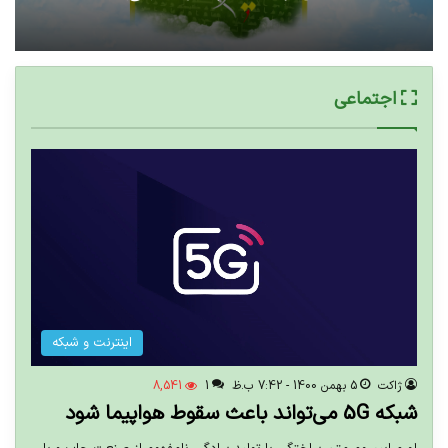
نیمه شعبان، ولادت حضرت مهدی (عج)
این سخت‌ترین فصل تاریخ لیگ برتر است
اجتماعی
اینترنت و شبکه
ژاکت
5 بهمن 1400 - 7:42 ب.ظ
1
8,541
شبکه 5G می‌تواند باعث سقوط هواپیما شود