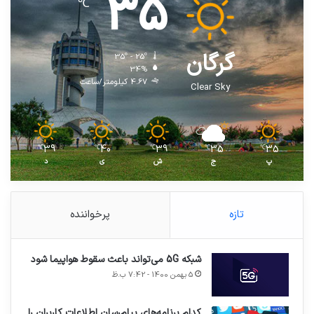
35
℃
گرگان
35º - 25º
34%
4.67 کیلومتر/ساعت
Clear Sky
39
40
39
35
35
℃
℃
℃
℃
℃
پ
ج
ش
ی
د
تازه
پرخواننده
شبکه 5G می‌تواند باعث سقوط هواپیما شود
5 بهمن 1400 - 7:42 ب.ظ
کدام برنامه‌های پیام‌رسان اطلاعات کاربران را