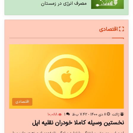
مصرف انرژی در زمستان
اقتصادی
اقتصادی
ژاکت
8 دی 1400 - 7:42 ب.ظ
1
10,088
نخستین وسیله کاملا خودران نقلیه اپل