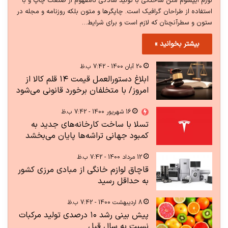
لورم ایپسوم متن ساختگی با تولید سادگی نامفهوم از صنعت چاپ و با
استفاده از طراحان گرافیک است. چاپگرها و متون بلکه روزنامه و مجله در
ستون و سطرآنچنان که لازم است و برای شرایط…
بیشتر بخوانید »
20 آبان 1400 - 7:42 ب.ظ
ابلاغ دستورالعمل قیمت ۱۴ قلم کالا از
امروز/ با متخلفان برخورد قانونی می‌شود
16 شهریور 1400 - 7:42 ب.ظ
تسلا با ساخت کارخانه‌های جدید به
کمبود جهانی تراشه‌ها پایان می‌بخشد
12 مرداد 1400 - 7:42 ب.ظ
قاچاق لوازم خانگی از مبادی مرزی کشور
به حداقل رسید
8 اردیبهشت 1400 - 7:42 ب.ظ
پیش بینی رشد ۱۰ درصدی تولید مرکبات
نسبت به سال قبل