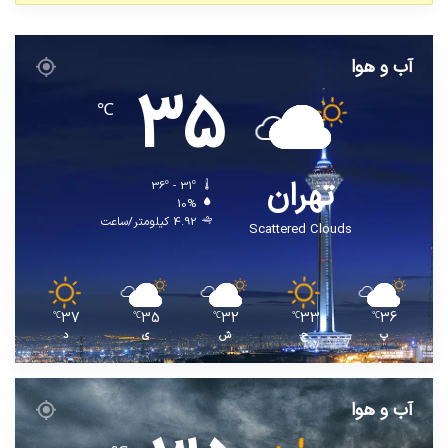
آب و هوا
35
℃
تهران
36º - 31º
10%
4.92 کیلومتر/ساعت
Scattered Clouds
37
35
32
33
36
℃
℃
℃
℃
℃
پ
ج
ش
ی
د
آب و هوا