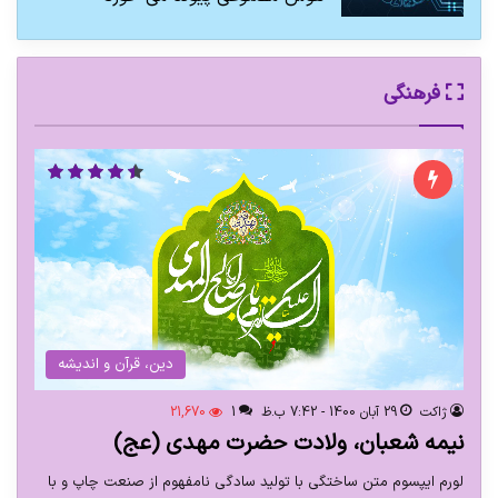
فرهنگی
دین، قرآن و اندیشه
ژاکت
29 آبان 1400 - 7:42 ب.ظ
1
21,670
نیمه شعبان، ولادت حضرت مهدی (عج)
لورم ایپسوم متن ساختگی با تولید سادگی نامفهوم از صنعت چاپ و با