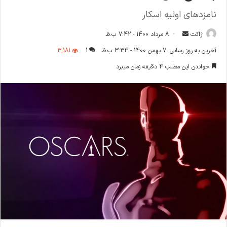
نامزد‌های اولیه اسکار
ارسال
ژاکت
8 مرداد 1400 - 7:42 ب.ظ
ایمیل
آخرین به روز رسانی: 7 بهمن 1400 - 3:34 ب.ظ
1
3,181
خواندن این مطلب 4 دقیقه زمان میبرد