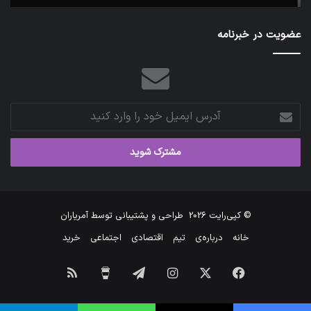
عضویت در خبرنامه
آدرس
ایمیل
خود
را
وارد
کنید
© کپی‌رایت 2026
طراحی و پشتیبانی توسط
آمریاران
خانه
درباره‌ی
تیم
اقتصادی
اجتماعی
خرید
فیس
X
اینستاگرام
تلگرام
برای
خوراک
بوک
من