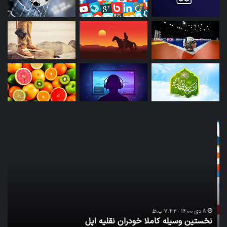
نخستین
تداب
وسیله
زما
کاملا
خوا
خودران
و
نقلیه
بید
اپل
8 دی 1400 - 7:42 ب.ظ
نخستین وسیله کاملا خودران نقلیه اپل
ت