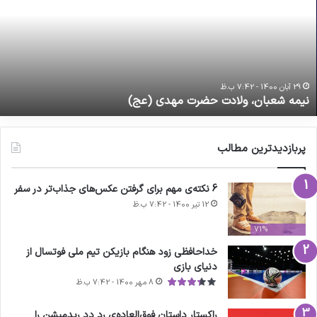
ضرت
ا
هدی
ا
عج)
د
ب
م
29 آبان 1400 - 7:42 ب.ظ
نیمه شعبان، ولادت حضرت مهدی (عج)
پربازدیدترین مطالب
6 نکته‌ی مهم برای گرفتن عکس‌های جذاب‌تر در سفر
12 تیر 1400 - 7:42 ب.ظ
71%
خداحافظی زود هنگام بازیکن تیم ملی فوتسال از
دنیای بازی
8 مهر 1400 - 7:42 ب.ظ
راکستار داستان فوق‌العاده‌ی رد دد ریدمپشن را