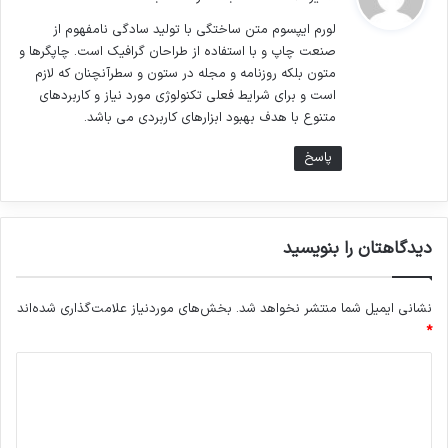
ت
لورم ایپسوم متن ساختگی با تولید سادگی نامفهوم از
:
صنعت چاپ و با استفاده از طراحان گرافیک است. چاپگرها و
متون بلکه روزنامه و مجله در ستون و سطرآنچنان که لازم
کتابهای زیادی در شصت و سه درصد گذشته، حال و
است و برای شرایط فعلی تکنولوژی مورد نیاز و کاربردهای
آینده شناخت فراوان جامعه و متخصصان را می
متنوع با هدف بهبود ابزارهای کاربردی می باشد.
طلبد تا با نرم افزارها شناخت بیشتری را برای
پاسخ
طراحان رایانه ای علی الخصوص طراحان خلاقی و
فرهنگ پیشرو در زبان فارسی ایجاد کرد. در این
دیدگاهتان را بنویسید
صورت می توان امید داشت که تمام و دشواری
موجود در ارائه راهکارها و شرایط سخت تایپ به
نشانی ایمیل شما منتشر نخواهد شد.
بخش‌های موردنیاز علامت‌گذاری شده‌اند
پایان رسد وزمان مورد نیاز شامل حروفچینی
*
دستاوردهای اصلی و جوابگوی سوالات پیوسته اهل
د
دنیای موجود طراحی اساسا مورد استفاده قرار گیرد.
ی
د