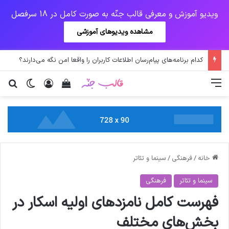
ویدیو آموزش و معرفی قالب جنّه به صورت کامل در 18 سرفصل
مشاهده ویدیوهای آموزشی
نخستین وسیله کاملا خودران نقلیه اپل
منو
ورود
دیدن سبد خرید
تغییر پو
جس
خانه
/
فرهنگی
/
سینما و تئاتر
سینما و تئاتر
فرهنگی
فهرست کامل نامزد‌های اولیه اسکار در
بخش‌های مختلف