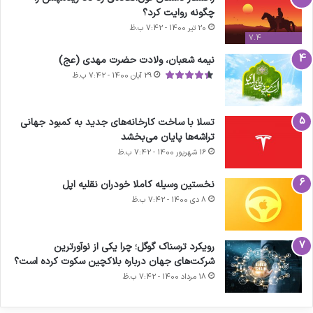
چگونه روایت کرد؟
20 تیر 1400 - 7:42 ب.ظ
7.4
نیمه شعبان، ولادت حضرت مهدی (عج)
29 آبان 1400 - 7:42 ب.ظ
تسلا با ساخت کارخانه‌های جدید به کمبود جهانی
تراشه‌ها پایان می‌بخشد
16 شهریور 1400 - 7:42 ب.ظ
نخستین وسیله کاملا خودران نقلیه اپل
8 دی 1400 - 7:42 ب.ظ
آماده
ی سفر
ورزش با
عکاسی
هدفون
برای
مجازی
ساعت
با طعم
های
رویکرد ترسناک گوگل؛ چرا یکی از نوآورترین
کشف
…
هوشمند
2023
شرکت‌های جهان درباره بلاکچین سکوت کرده است؟
توسط
توسط
توسط
توسط
توسط
18 مرداد 1400 - 7:42 ب.ظ
ژاکت
ژاکت
ژاکت
ژاکت
ژاکت
در آذر 21,
در آذر 21,
در آذر 21,
در آذر 21,
در آذر 21,