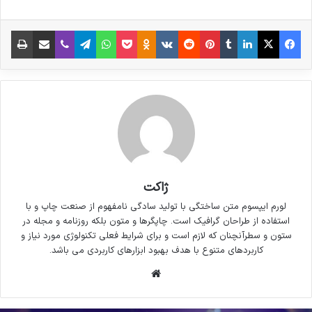
شامل حروفچینی دستاوردهای اصلی و جوابگوی
فیس بوک
X
لینکدین
‫تامبلر
‫پین‌ترست
‫رددیت
‫VKontakte
پاکت
واتس آپ
‫Odnoklassniki
تلگرام
وایبر
اشتراک گذاری از طریق ایمیل
چاپ
سوالات پیوسته اهل دنیای موجود طراحی اساسا
مورد استفاده قرار گیرد.
ژاکت
لورم ایپسوم متن ساختگی با تولید سادگی نامفهوم از صنعت چاپ و با
استفاده از طراحان گرافیک است. چاپگرها و متون بلکه روزنامه و مجله در
ستون و سطرآنچنان که لازم است و برای شرایط فعلی تکنولوژی مورد نیاز و
کاربردهای متنوع با هدف بهبود ابزارهای کاربردی می باشد.
وبسایت
لورم ایپسوم متن ساختگی با تولید سادگی نامفهوم