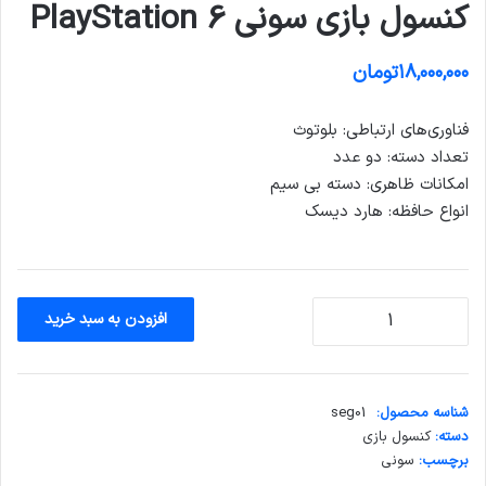
کنسول بازی سونی PlayStation 6
۱۸,۰۰۰,۰۰۰
تومان
فناوری‌های ارتباطی: بلوتوث
تعداد دسته: دو عدد
امکانات ظاهری: دسته بی سیم
انواع حافظه: هارد دیسک
کنسول
افزودن به سبد خرید
بازی
سونی
PlayStation
6
شناسه محصول:
seg01
عدد
دسته:
کنسول بازی
برچسب:
سونی