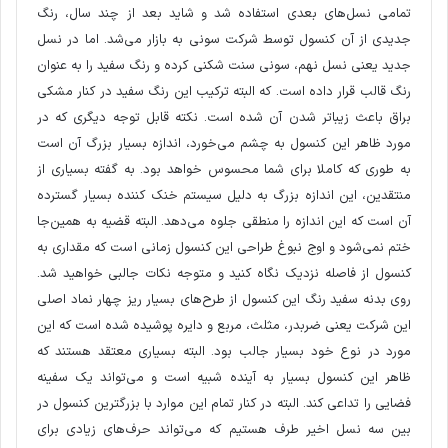
تمامی نسل‌های بعدی استفاده ‌شد و شاید بعد از چند سال، رنگ
جدیدی از آن کنسول توسط شرکت سونی به بازار می‌شد. اما در نسل
جدید یعنی نسل نهم، سونی سنت شکنی کرده و رنگ سفید را به عنوان
رنگ قالب قرار داده است. که البته ترکیب این رنگ سفید در کنار مشکی
براق باعث زیباتر شدن آن شده است. نکته قابل توجه دیگری که در
مورد ظاهر این کنسول به چشم می‌خورد، اندازه بسیار بزرگ آن است
به طوری که کاملا برای شما محسوس خواهد بود. به گفته بسیاری از
منتقدین، این اندازه بزرگ به دلیل سیستم خنک کننده بسیار گسترده
آن است که این اندازه را منطقی جلوه می‌دهد. البته قضیه به همین‌جا
ختم نمی‌شود و اوج نبوغ طراحی این کنسول زمانی است که مقداری به
کنسول از فاصله نزدیک نگاه کنید و متوجه نکات جالبی خواهید شد.
روی بدنه سفید رنگ این کنسول از طرح‌های بسیار ریز چهار نماد اصلی
این شرکت یعنی ضربدر، مثلث، مربع و دایره پوشیده شده است که این
مورد در نوع خود بسیار جالب بود. البته بسیاری معتقد هستند که
ظاهر این کنسول بسیار به آینده شبیه است و می‌تواند یک سفینه
فضایی را تداعی کند. البته در کنار تمام این موارد با بزرگترین کنسول در
بین سه نسل اخیر طرف هستیم که می‌تواند حرف‌های زیادی برای