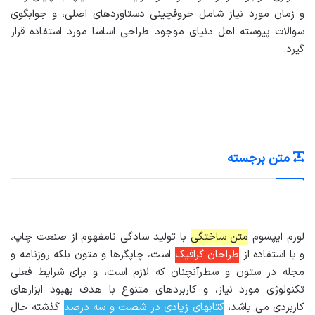
و زمان مورد نیاز شامل حروفچینی دستاوردهای اصلی، و جوابگوی
سوالات پیوسته اهل دنیای موجود طراحی اساسا مورد استفاده قرار
گیرد.
متن برجسته
لورم ایپسوم
متن ساختگی
با تولید سادگی نامفهوم از صنعت چاپ،
و با استفاده از
طراحان گرافیک
است، چاپگرها و متون بلکه روزنامه و
مجله در ستون و سطرآنچنان که لازم است، و برای شرایط فعلی
تکنولوژی مورد نیاز، و کاربردهای متنوع با هدف بهبود ابزارهای
کاربردی می باشد،
کتابهای زیادی در شصت و سه درصد
گذشته حال