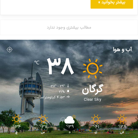
بیشتر بخوانید »
مطالب بیشتری وجود ندارد
آب و هوا
38
℃
گرگان
38º - 29º
21%
4.53 کیلومتر/ساعت
Clear Sky
34
37
39
41
38
℃
℃
℃
℃
℃
ش
ی
د
س
چ