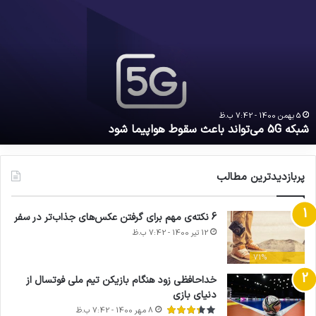
5
ب
ی‌تواند
ر
اعث
۰
قوط
د
واپیما
ت
ود
م
ن
ب
5 بهمن 1400 - 7:42 ب.ظ
شبکه 5G می‌تواند باعث سقوط هواپیما شود
س
ق
پربازدیدترین مطالب
6 نکته‌ی مهم برای گرفتن عکس‌های جذاب‌تر در سفر
12 تیر 1400 - 7:42 ب.ظ
71%
خداحافظی زود هنگام بازیکن تیم ملی فوتسال از
دنیای بازی
8 مهر 1400 - 7:42 ب.ظ