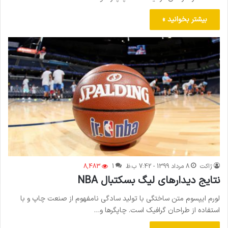
بیشتر بخوانید »
ژاکت
8 مرداد 1399 - 7:42 ب.ظ
1
8,483
نتایج دیدار‌های لیگ بسکتبال NBA
لورم ایپسوم متن ساختگی با تولید سادگی نامفهوم از صنعت چاپ و با
استفاده از طراحان گرافیک است. چاپگرها و…