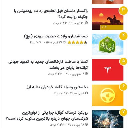
راکستار داستان فوق‌العاده‌ی رد دد ریدمپشن را
چگونه روایت کرد؟
20 تیر 1400 - 7:42 ب.ظ
7.4
نیمه شعبان، ولادت حضرت مهدی (عج)
29 آبان 1400 - 7:42 ب.ظ
تسلا با ساخت کارخانه‌های جدید به کمبود جهانی
تراشه‌ها پایان می‌بخشد
16 شهریور 1400 - 7:42 ب.ظ
نخستین وسیله کاملا خودران نقلیه اپل
8 دی 1400 - 7:42 ب.ظ
آماده
ی سفر
ورزش با
عکاسی
هدفون
برای
مجازی
ساعت
با طعم
های
رویکرد ترسناک گوگل؛ چرا یکی از نوآورترین
کشف
…
هوشمند
2023
شرکت‌های جهان درباره بلاکچین سکوت کرده است؟
توسط
توسط
توسط
توسط
توسط
18 مرداد 1400 - 7:42 ب.ظ