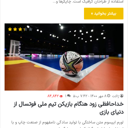
استفاده از طراحان گرافیک است. چاپگرها و…
بیشتر بخوانید »
ژاکت
8 مهر 1400 - 7:42 ب.ظ
1
84,842
خداحافظی زود هنگام بازیکن تیم ملی فوتسال از
دنیای بازی
لورم ایپسوم متن ساختگی با تولید سادگی نامفهوم از صنعت چاپ و با