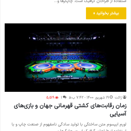
استفاده از طراحان گرافیک است. چاپگرها و…
بیشتر بخوانید »
ژاکت
19 شهریور 1400 - 7:42 ب.ظ
1
5,519
زمان رقابت‌های کشتی قهرمانی جهان و بازی‌های
آسیایی
لورم ایپسوم متن ساختگی با تولید سادگی نامفهوم از صنعت چاپ و با