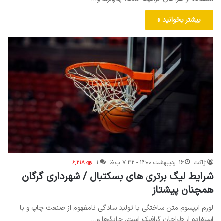
بیشتر بخوانید »
ژاکت
16 اردیبهشت 1400 - 7:42 ب.ظ
1
6,218
شرایط لیگ برتری های بسکتبال / شهرداری گرگان
همچنان پیشتاز
لورم ایپسوم متن ساختگی با تولید سادگی نامفهوم از صنعت چاپ و با
استفاده از طراحان گرافیک است. چاپگرها و…