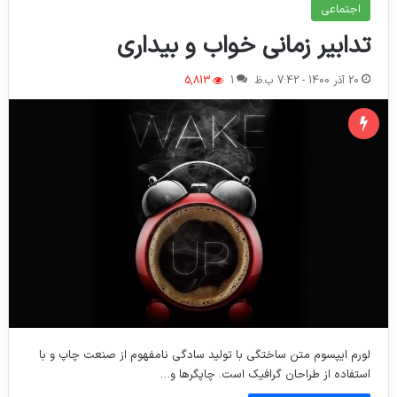
اجتماعی
تدابیر زمانی خواب و بیداری
20 آذر 1400 - 7:42 ب.ظ
1
5,813
لورم ایپسوم متن ساختگی با تولید سادگی نامفهوم از صنعت چاپ و با
استفاده از طراحان گرافیک است. چاپگرها و…