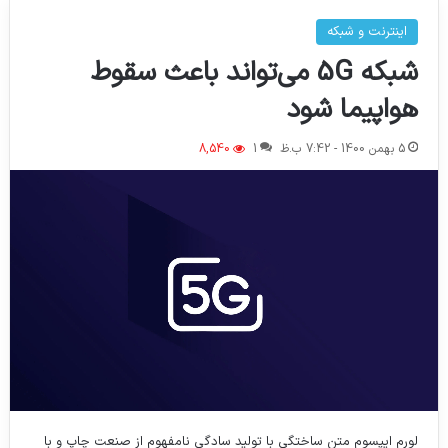
اینترنت و شبکه
شبکه 5G می‌تواند باعث سقوط
هواپیما شود
5 بهمن 1400 - 7:42 ب.ظ
1
8,540
لورم ایپسوم متن ساختگی با تولید سادگی نامفهوم از صنعت چاپ و با