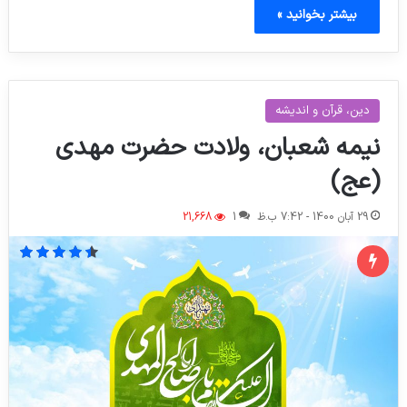
بیشتر بخوانید »
دین، قرآن و اندیشه
نیمه شعبان، ولادت حضرت مهدی
(عج)
29 آبان 1400 - 7:42 ب.ظ
1
21,668