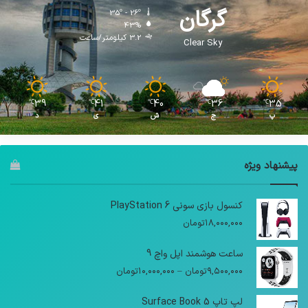
گرگان
35º - 26º
43%
3.2 کیلومتر/ساعت
Clear Sky
39
41
40
36
35
℃
℃
℃
℃
℃
پ
ج
ش
ی
د
پیشنهاد ویژه
کنسول بازی سونی PlayStation 6
۱۸,۰۰۰,۰۰۰
تومان
ساعت هوشمند اپل واچ 9
محدوده
۹,۵۰۰,۰۰۰
تومان
–
۱۰,۰۰۰,۰۰۰
تومان
قیمت:
۹,۵۰۰,۰۰۰تومان
لپ تاپ Surface Book 5