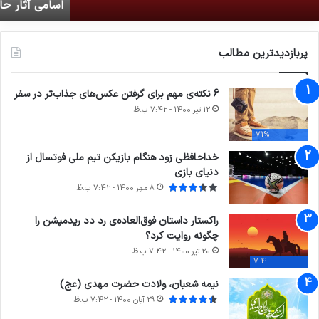
اسامی آثار حاضر در آخرین جشنواره فیلم فجر فردا اعلام می‌شود
علام
ج
ی‌شود
ب
ف
ا
پربازدیدترین مطالب
و
د
6 نکته‌ی مهم برای گرفتن عکس‌های جذاب‌تر در سفر
12 تیر 1400 - 7:42 ب.ظ
71%
خداحافظی زود هنگام بازیکن تیم ملی فوتسال از
دنیای بازی
8 مهر 1400 - 7:42 ب.ظ
راکستار داستان فوق‌العاده‌ی رد دد ریدمپشن را
چگونه روایت کرد؟
20 تیر 1400 - 7:42 ب.ظ
7.4
نیمه شعبان، ولادت حضرت مهدی (عج)
29 آبان 1400 - 7:42 ب.ظ