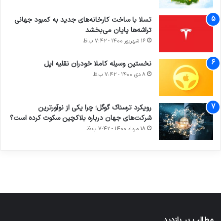
تسلا با ساخت کارخانه‌های جدید به کمبود جهانی
تراشه‌ها پایان می‌بخشد
16 شهریور 1400 - 7:42 ب.ظ
نخستین وسیله کاملا خودران نقلیه اپل
8 دی 1400 - 7:42 ب.ظ
آماده
ی سفر
ورزش با
عکاسی
هدفون
برای
مجازی
ساعت
با طعم
های
رویکرد ترسناک گوگل؛ چرا یکی از نوآورترین
کشف
…
هوشمند
2023
شرکت‌های جهان درباره بلاکچین سکوت کرده است؟
توسط
توسط
توسط
توسط
توسط
18 مرداد 1400 - 7:42 ب.ظ
ژاکت
ژاکت
ژاکت
ژاکت
ژاکت
در آذر 21,
در آذر 21,
در آذر 21,
در آذر 21,
در آذر 21,
1401
1401
1401
1401
1401
مطالب پر بازدید