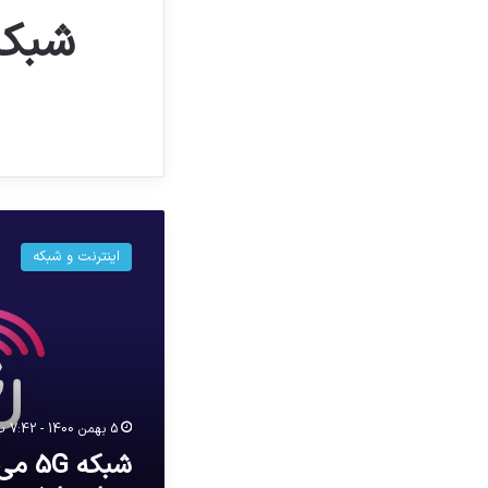
شبکه
5G
اینترنت و شبکه
می‌تواند
باعث
سقوط
هواپیما
شود
5 بهمن 1400 - 7:42 ب.ظ
شبکه 