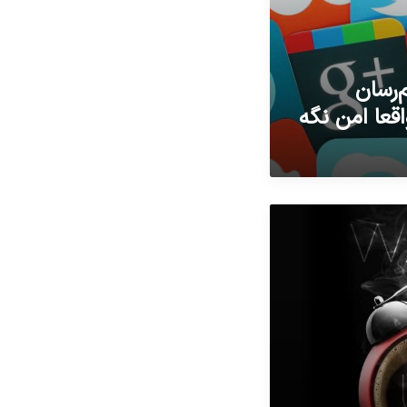
م‌رسان
اقعا امن نگه