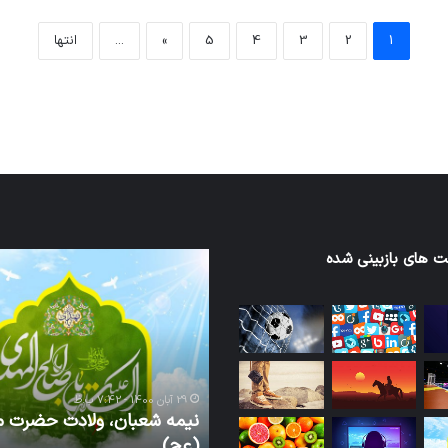
ورزش با ساعت هوشمند
عکاسی با طع
1
2
3
4
5
»
...
انتها
توسط ژاکت
توسط ژاکت
در آذر 21, 1401
در آذر 21, 1401
 های بازبینی شده
نیمه
شعبان،
ولادت
حضرت
مهدی
(عج)
29 آبان 1400 - 7:42 ب.ظ
نیمه شعبان، ولادت حضرت 
7 ب.ظ
بیر زمانی خواب و بیداری
(عج)