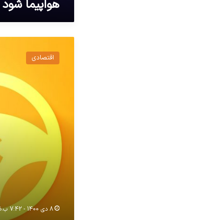
هواپیما شود
نخستین
وسیله
اقتصادی
کاملا
خودران
نقلیه
اپل
8 دی 1400 - 7:42 ب.ظ