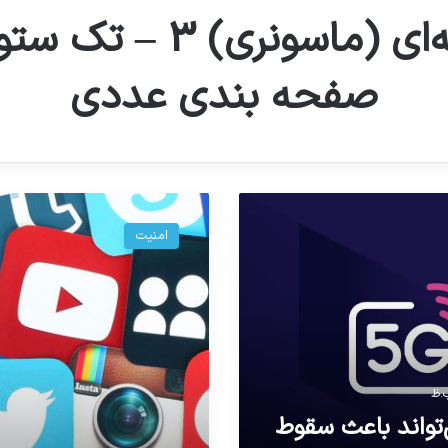
شبکه‌ای (ماسونری) 3 – 
صفحه بندی عددی
کدام
برنامه‌های
امنیت
پیام‌رسان
اطلاعات
کاربران
را
واقعا
امن
نگه
می‌دارند؟
5G می‌تواند باعث سقوط