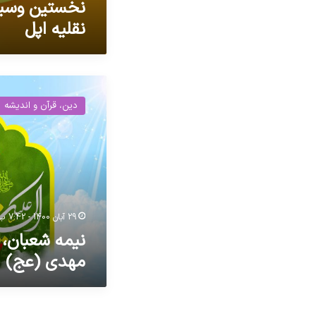
نخستین وسیله
نقلیه اپل
نیمه
شعبان،
دین، قرآن و اندیشه
ولادت
حضرت
مهدی
(عج)
29 آبان 1400 - 7:42 ب.ظ
نیمه شعبان،
مهدی (عج)