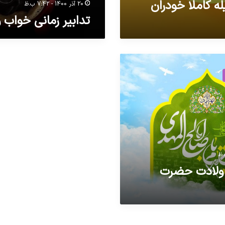
 کاملا خودران
20 آذر 1400 - 7:42 ب.ظ
تدابیر زمانی خواب و
 ولادت حضرت