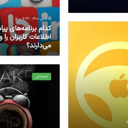
8 دی 1400 - 7:42 ب.ظ
کدام برنامه‌های پیا
اطلاعات کاربران را و
می‌دارند؟
تدابیر
زمانی
اجتماعی
خواب
و
بیداری