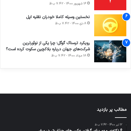
16 شهریور 1400 - 7:42 ب.ظ
نخستین وسیله کاملا خودران نقلیه اپل
8 دی 1400 - 7:42 ب.ظ
آماده
ی سفر
ورزش با
عکاسی
هدفون
برای
مجازی
ساعت
با طعم
های
رویکرد ترسناک گوگل؛ چرا یکی از نوآورترین
کشف
…
هوشمند
2023
شرکت‌های جهان درباره بلاکچین سکوت کرده است؟
توسط
توسط
توسط
توسط
توسط
18 مرداد 1400 - 7:42 ب.ظ
ژاکت
ژاکت
ژاکت
ژاکت
ژاکت
در آذر 21,
در آذر 21,
در آذر 21,
در آذر 21,
در آذر 21,
1401
1401
1401
1401
1401
مطالب پر بازدید
12 تیر 1400 - 7:42 ب.ظ
6 نکته‌ی مهم برای گرفتن عکس‌های جذاب‌تر در سفر