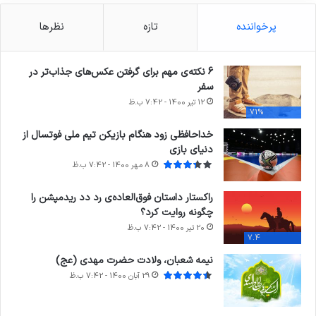
پرخواننده
تازه
نظرها
6 نکته‌ی مهم برای گرفتن عکس‌های جذاب‌تر در
سفر
12 تیر 1400 - 7:42 ب.ظ
71%
خداحافظی زود هنگام بازیکن تیم ملی فوتسال از
دنیای بازی
8 مهر 1400 - 7:42 ب.ظ
راکستار داستان فوق‌العاده‌ی رد دد ریدمپشن را
چگونه روایت کرد؟
20 تیر 1400 - 7:42 ب.ظ
7.4
نیمه شعبان، ولادت حضرت مهدی (عج)
29 آبان 1400 - 7:42 ب.ظ