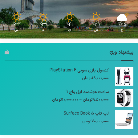
34
39
41
39
35
℃
℃
℃
℃
℃
ج
ش
ی
د
س
پیشنهاد ویژه
کنسول بازی سونی PlayStation 6
۱۸,۰۰۰,۰۰۰
تومان
ساعت هوشمند اپل واچ 9
محدوده
۹,۵۰۰,۰۰۰
تومان
–
۱۰,۰۰۰,۰۰۰
تومان
قیمت:
۹,۵۰۰,۰۰۰تومان
لپ تاپ Surface Book 5
تا
۷۰,۰۰۰,۰۰۰
تومان
۱۰,۰۰۰,۰۰۰تومان