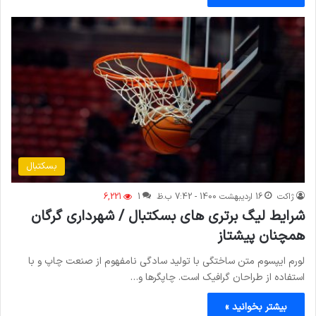
بسکتبال
ژاکت
16 اردیبهشت 1400 - 7:42 ب.ظ
1
6,221
شرایط لیگ برتری های بسکتبال / شهرداری گرگان
همچنان پیشتاز
لورم ایپسوم متن ساختگی با تولید سادگی نامفهوم از صنعت چاپ و با
استفاده از طراحان گرافیک است. چاپگرها و…
بیشتر بخوانید »