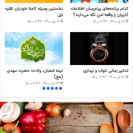
کدام برنامه‌های پیام‌رسان اطلاعات
نخستین وسیله کاملا خودران نقلیه
کاربران را واقعا امن نگه می‌دارند؟
اپل
8 دی 1400 - 7:42 ب.ظ
8 دی 1400 - 7:42 ب.ظ
تدابیر زمانی خواب و بیداری
نیمه شعبان، ولادت حضرت مهدی
(عج)
20 آذر 1400 - 7:42 ب.ظ
29 آبان 1400 - 7:42 ب.ظ
دابیر
ا
مانی
م
واب
:
م
یداری
ق