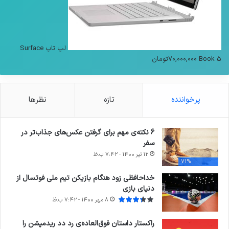
لپ تاپ Surface
Book 5
۷۰,۰۰۰,۰۰۰
تومان
پرخواننده
تازه
نظرها
6 نکته‌ی مهم برای گرفتن عکس‌های جذاب‌تر در
سفر
12 تیر 1400 - 7:42 ب.ظ
71%
خداحافظی زود هنگام بازیکن تیم ملی فوتسال از
دنیای بازی
8 مهر 1400 - 7:42 ب.ظ
راکستار داستان فوق‌العاده‌ی رد دد ریدمپشن را