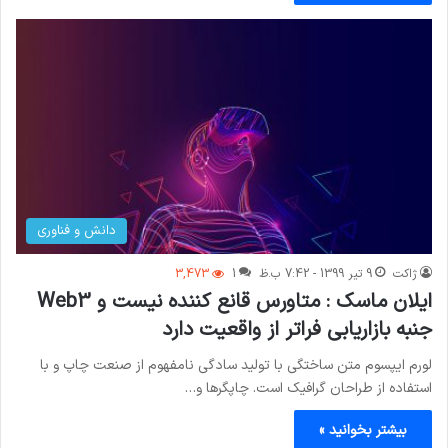
دانش و فناوری
ژاکت
9 تیر 1399 - 7:42 ب.ظ
1
3,473
ایلان ماسک : متاورس قانع کننده نیست و Web3
جنبه بازاریابی فراتر از واقعیت دارد
لورم ایپسوم متن ساختگی با تولید سادگی نامفهوم از صنعت چاپ و با
استفاده از طراحان گرافیک است. چاپگرها و…
بیشتر بخوانید »