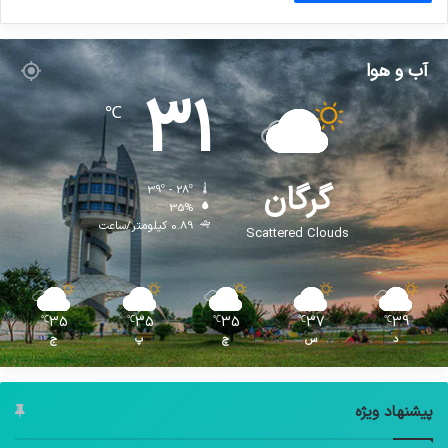
آب و هوا
31
℃
گرگان
39º - 28º
35%
0.89 کیلومتر/ساعت
Scattered Clouds
35
35
35
37
39
℃
℃
℃
℃
℃
د
س
چ
پ
ج
پیشنهاد ویژه