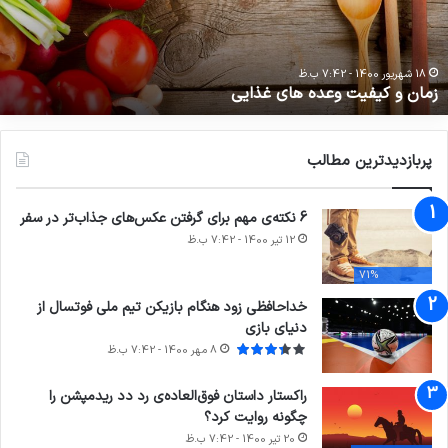
ک
ن
و
3
20 آذر 1400 - 7:42 ب.ظ
تدابیر زمانی خواب و بیداری
ج
ب
ف
ا
پربازدیدترین مطالب
و
د
6 نکته‌ی مهم برای گرفتن عکس‌های جذاب‌تر در سفر
12 تیر 1400 - 7:42 ب.ظ
71%
خداحافظی زود هنگام بازیکن تیم ملی فوتسال از
دنیای بازی
8 مهر 1400 - 7:42 ب.ظ
راکستار داستان فوق‌العاده‌ی رد دد ریدمپشن را
چگونه روایت کرد؟
20 تیر 1400 - 7:42 ب.ظ