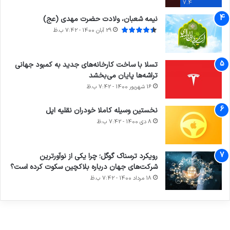
7.4
نیمه شعبان، ولادت حضرت مهدی (عج)
29 آبان 1400 - 7:42 ب.ظ
تسلا با ساخت کارخانه‌های جدید به کمبود جهانی
تراشه‌ها پایان می‌بخشد
16 شهریور 1400 - 7:42 ب.ظ
نخستین وسیله کاملا خودران نقلیه اپل
8 دی 1400 - 7:42 ب.ظ
آماده
ی سفر
ورزش با
عکاسی
هدفون
برای
مجازی
ساعت
با طعم
های
رویکرد ترسناک گوگل؛ چرا یکی از نوآورترین
کشف
…
هوشمند
2023
شرکت‌های جهان درباره بلاکچین سکوت کرده است؟
توسط
توسط
توسط
توسط
توسط
18 مرداد 1400 - 7:42 ب.ظ
ژاکت
ژاکت
ژاکت
ژاکت
ژاکت
در آذر 21,
در آذر 21,
در آذر 21,
در آذر 21,
در آذر 21,
1401
1401
1401
1401
1401