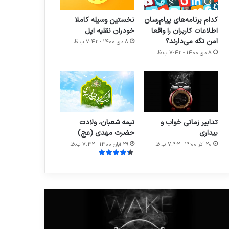
کدام برنامه‌های پیام‌رسان
نخستین وسیله کاملا
اطلاعات کاربران را واقعا
خودران نقلیه اپل
امن نگه می‌دارند؟
8 دی 1400 - 7:42 ب.ظ
8 دی 1400 - 7:42 ب.ظ
تدابیر زمانی خواب و
نیمه شعبان، ولادت
بیداری
حضرت مهدی (عج)
20 آذر 1400 - 7:42 ب.ظ
29 آبان 1400 - 7:42 ب.ظ
ابیر
حضرت
انی
زینب
اب
علیها
السلام؛