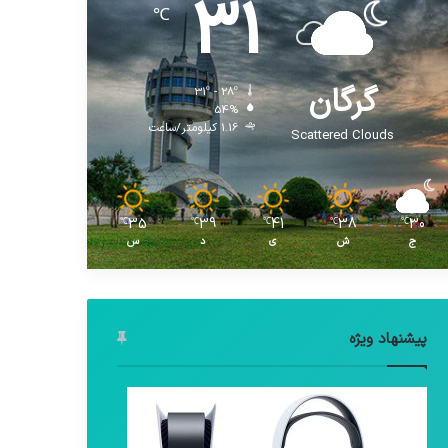
31
℃
گرگان
31º - 28º
54%
1.16 کیلومتر/ساعت
Scattered Clouds
35
39
41
38
30
℃
℃
℃
℃
℃
ج
ش
ی
د
س
پیشنهاد ویژه