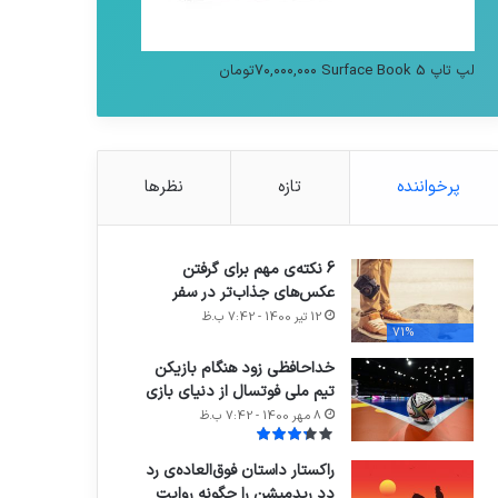
لپ تاپ Surface Book 5
۷۰,۰۰۰,۰۰۰
تومان
پرخواننده
تازه
نظرها
6 نکته‌ی مهم برای گرفتن
عکس‌های جذاب‌تر در سفر
12 تیر 1400 - 7:42 ب.ظ
71%
خداحافظی زود هنگام بازیکن
تیم ملی فوتسال از دنیای بازی
8 مهر 1400 - 7:42 ب.ظ
راکستار داستان فوق‌العاده‌ی رد
دد ریدمپشن را چگونه روایت