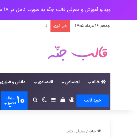
ویدیو آموزش و معرفی قالب جنّه به صورت کامل در 18 سرفصل
جمعه, 16 مرداد 1405
نخستین وسیله کاملا خودران ن
خبر فوری
خانه
اجتماعی
اقتصادی
دانش و فناوری
10
مقاله
ورود
سایدبار
دیدن سبد خرید
تغییر پوسته
جستجو برای
خرید قالب
محبوب
خانه
/
معرفی کتاب