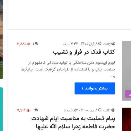
ژاکت
8 آبان 1400 - 7:42 ب.ظ
1
3,880
کتاب فدک در فراز و نشیب
لورم ایپسوم متن ساختگی با تولید سادگی نامفهوم از
صنعت چاپ و با استفاده از طراحان گرافیک است. چاپگرها
و…
بیشتر بخوانید »
ی
ژاکت
8 مهر 1400 - 6:52 ب.ظ
1
7,994
پیام تسلیت به مناسبت ایام شهادت
حضرت فاطمه زهرا سلام الله علیها