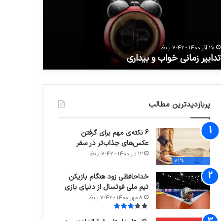
داری
از
پرستاری
تا
24 مرداد 1400 - 7:42 ب.ظ
فریاد
حضرت زینب ع
ظلم
20 آذر 1400 - 7:42 ب.ظ
تدابیر زمانی خواب و بیداری
ستیزی در کر
ستیزی
در
کربلا
پربازدیدترین مطالب
6 نکته‌ی مهم برای گرفتن
عکس‌های جذاب‌تر در سفر
12 تیر 1400 - 7:42 ب.ظ
71%
خداحافظی زود هنگام بازیکن
تیم ملی فوتسال از دنیای بازی
8 مهر 1400 - 7:42 ب.ظ