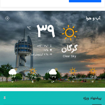
آب و هوا
39
℃
گرگان
39º - 30º
17%
2.91 کیلومتر/ساعت
Clear Sky
34
35
37
39
38
℃
℃
℃
℃
℃
ی
د
س
چ
پ
پیشنهاد ویژه