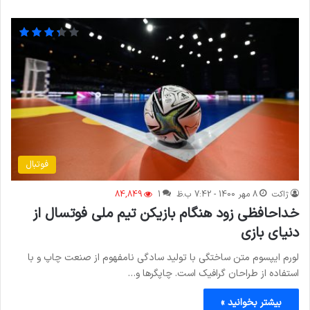
فوتبال
ژاکت
8 مهر 1400 - 7:42 ب.ظ
1
84,849
خداحافظی زود هنگام بازیکن تیم ملی فوتسال از
دنیای بازی
لورم ایپسوم متن ساختگی با تولید سادگی نامفهوم از صنعت چاپ و با
استفاده از طراحان گرافیک است. چاپگرها و…
بیشتر بخوانید »