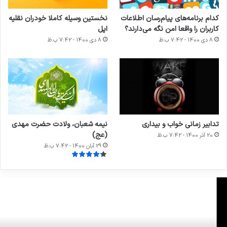
کدام برنامه‌های پیام‌رسان اطلاعات
نخستین وسیله کاملا خودران نقلیه
کاربران را واقعا امن نگه می‌دارند؟
اپل
8 دی 1400 - 7:42 ب.ظ
8 دی 1400 - 7:42 ب.ظ
تدابیر زمانی خواب و بیداری
نیمه شعبان، ولادت حضرت مهدی
(عج)
20 آذر 1400 - 7:42 ب.ظ
29 آبان 1400 - 7:42 ب.ظ
تایج
ت
یدار‌های
ز
یگ
خ
سکتبال
و
NB
ب