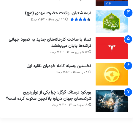
7.4
نیمه شعبان، ولادت حضرت مهدی (عج)
29 آبان 1400 - 7:42 ب.ظ
تسلا با ساخت کارخانه‌های جدید به کمبود جهانی
تراشه‌ها پایان می‌بخشد
16 شهریور 1400 - 7:42 ب.ظ
نخستین وسیله کاملا خودران نقلیه اپل
8 دی 1400 - 7:42 ب.ظ
آماده
ی سفر
ورزش با
عکاسی
هدفون
برای
مجازی
ساعت
با طعم
های
رویکرد ترسناک گوگل؛ چرا یکی از نوآورترین
کشف
…
هوشمند
2023
شرکت‌های جهان درباره بلاکچین سکوت کرده است؟
توسط
توسط
توسط
توسط
توسط
18 مرداد 1400 - 7:42 ب.ظ
ژاکت
ژاکت
ژاکت
ژاکت
ژاکت
در آذر 21,
در آذر 21,
در آذر 21,
در آذر 21,
در آذر 21,
1401
1401
1401
1401
1401