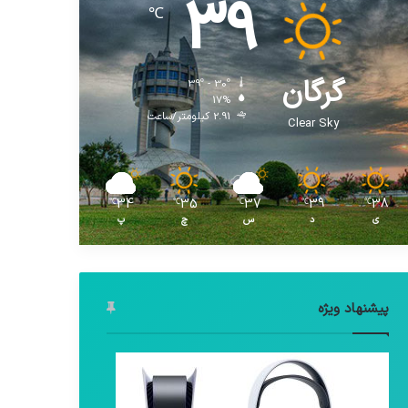
39
℃
گرگان
39º - 30º
17%
2.91 کیلومتر/ساعت
Clear Sky
34
35
37
39
38
℃
℃
℃
℃
℃
ی
د
س
چ
پ
پیشنهاد ویژه