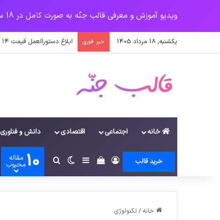
ویدیو آموزش و معرفی قالب جنّه به صورت کامل در 18 سرفصل
یکشنبه, 18 مرداد 1405
ابلاغ دستورالعمل قیمت ۱۴ قلم کالا از امروز/ با متخلفان برخورد قانونی می‌شود
خبر فوری
خانه
اجتماعی
اقتصادی
دانش و فناوری
10
مقاله
ورود
سایدبار
دیدن سبد خرید
تغییر پوسته
جستجو برای
خرید قالب
محبوب
خانه
/
تکنولوژی