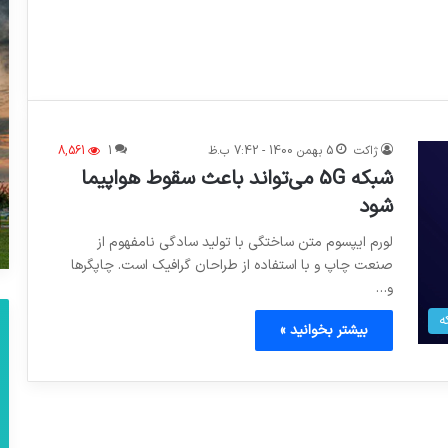
ژاکت
5 بهمن 1400 - 7:42 ب.ظ
1
8,561
شبکه 5G می‌تواند باعث سقوط هواپیما
شود
لورم ایپسوم متن ساختگی با تولید سادگی نامفهوم از
صنعت چاپ و با استفاده از طراحان گرافیک است. چاپگرها
و…
ه
بیشتر بخوانید »