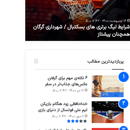
کتبال
از
پرستاری
رداری
تا
16 اردیبهشت 1400 - 7:42 ب.ظ
24 مرداد 1400 - 7:42 ب.ظ
گان
فریاد
شرایط لیگ برتری های بسکتبال / شهرداری گرگان
حضرت زینب ع
چنان
ظلم
همچنان پیشتاز
ستیزی در کر
شتاز
ستیزی
در
کربلا
پربازدیدترین مطالب
6 نکته‌ی مهم برای گرفتن
عکس‌های جذاب‌تر در سفر
12 تیر 1400 - 7:42 ب.ظ
71%
خداحافظی زود هنگام بازیکن
تیم ملی فوتسال از دنیای بازی
8 مهر 1400 - 7:42 ب.ظ