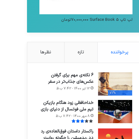
لپ تاپ Surface Book 5
۷۰,۰۰۰,۰۰۰
تومان
پرخواننده
تازه
نظرها
6 نکته‌ی مهم برای گرفتن
عکس‌های جذاب‌تر در سفر
12 تیر 1400 - 7:42 ب.ظ
71%
خداحافظی زود هنگام بازیکن
تیم ملی فوتسال از دنیای بازی
8 مهر 1400 - 7:42 ب.ظ
راکستار داستان فوق‌العاده‌ی رد
دد ریدمپشن را چگونه روایت