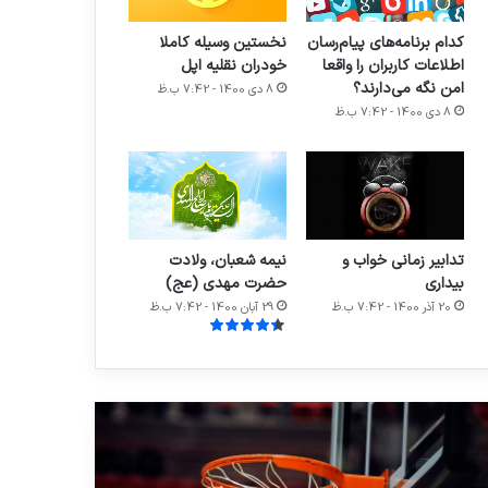
کدام برنامه‌های پیام‌رسان
نخستین وسیله کاملا
اطلاعات کاربران را واقعا
خودران نقلیه اپل
امن نگه می‌دارند؟
8 دی 1400 - 7:42 ب.ظ
8 دی 1400 - 7:42 ب.ظ
تدابیر زمانی خواب و
نیمه شعبان، ولادت
بیداری
حضرت مهدی (عج)
20 آذر 1400 - 7:42 ب.ظ
29 آبان 1400 - 7:42 ب.ظ
ایط
حضرت
گ
زینب
تری
علیها
ی
السلام؛