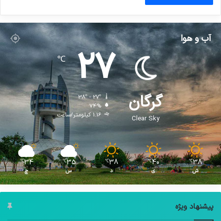
آب و هوا
27
℃
گرگان
38º - 27º
74%
1.16 کیلومتر/ساعت
Clear Sky
34
35
38
40
38
℃
℃
℃
℃
℃
ش
ی
د
س
چ
پیشنهاد ویژه