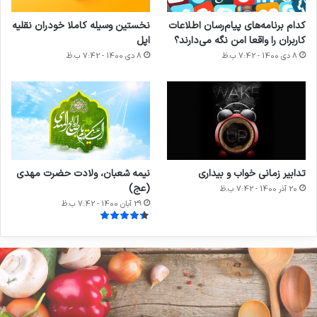
کدام برنامه‌های پیام‌رسان اطلاعات
نخستین وسیله کاملا خودران نقلیه
کاربران را واقعا امن نگه می‌دارند؟
اپل
8 دی 1400 - 7:42 ب.ظ
8 دی 1400 - 7:42 ب.ظ
تدابیر زمانی خواب و بیداری
نیمه شعبان، ولادت حضرت مهدی
(عج)
20 آذر 1400 - 7:42 ب.ظ
29 آبان 1400 - 7:42 ب.ظ
مان
ق
ل
یفیت
خ
عده
ا
ای
م