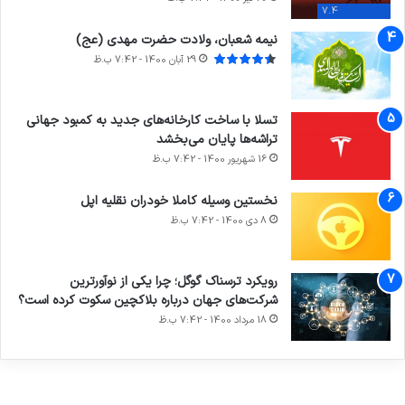
7.4
نیمه شعبان، ولادت حضرت مهدی (عج)
29 آبان 1400 - 7:42 ب.ظ
تسلا با ساخت کارخانه‌های جدید به کمبود جهانی
تراشه‌ها پایان می‌بخشد
16 شهریور 1400 - 7:42 ب.ظ
نخستین وسیله کاملا خودران نقلیه اپل
8 دی 1400 - 7:42 ب.ظ
آماده
ی سفر
ورزش با
عکاسی
هدفون
برای
مجازی
ساعت
با طعم
های
رویکرد ترسناک گوگل؛ چرا یکی از نوآورترین
کشف
…
هوشمند
2023
شرکت‌های جهان درباره بلاکچین سکوت کرده است؟
توسط
توسط
توسط
توسط
توسط
18 مرداد 1400 - 7:42 ب.ظ
ژاکت
ژاکت
ژاکت
ژاکت
ژاکت
در آذر 21,
در آذر 21,
در آذر 21,
در آذر 21,
در آذر 21,
1401
1401
1401
1401
1401