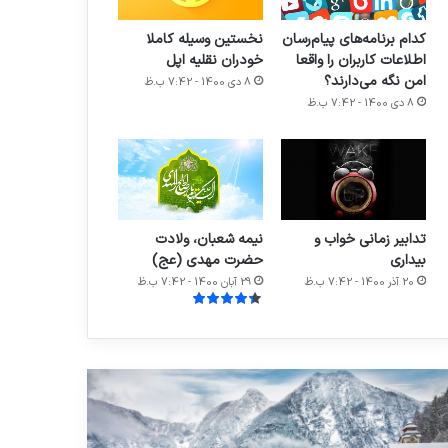
کدام برنامه‌های پیام‌رسان
نخستین وسیله کاملا
اطلاعات کاربران را واقعا
خودران نقلیه اپل
امن نگه می‌دارند؟
8 دی 1400 - 7:42 ب.ظ
8 دی 1400 - 7:42 ب.ظ
تدابیر زمانی خواب و
نیمه شعبان، ولادت
بیداری
حضرت مهدی (عج)
20 آذر 1400 - 7:42 ب.ظ
29 آبان 1400 - 7:42 ب.ظ
ابیر
خداحافظی
انی
زود
اب
هنگام
بازیکن