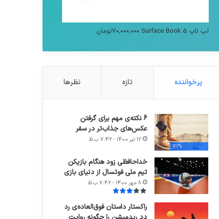
لپ تاپ Surface Book 5
۷۰,۰۰۰,۰۰۰
تومان
پرخواننده
تازه
نظرها
6 نکته‌ی مهم برای گرفتن
عکس‌های جذاب‌تر در سفر
12 تیر 1400 - 7:42 ب.ظ
71%
خداحافظی زود هنگام بازیکن
تیم ملی فوتسال از دنیای بازی
8 مهر 1400 - 7:42 ب.ظ
راکستار داستان فوق‌العاده‌ی رد
دد ریدمپشن را چگونه روایت