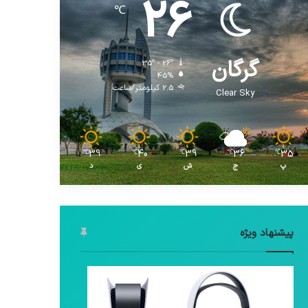
26
℃
گرگان
35º - 26º
45%
2.5 کیلومتر/ساعت
Clear Sky
39
40
39
36
35
℃
℃
℃
℃
℃
پ
ج
ش
ی
د
پیشنهاد ویژه