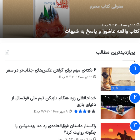
ر
ب
خش‌های
ب
ختلف
ا
د
8 مرداد 1400 - 7:42 ب.ظ
فهرست کامل نامزد‌های اولیه اسکار در بخش‌های مختلف
پربازدیدترین مطالب
6 نکته‌ی مهم برای گرفتن عکس‌های جذاب‌تر در سفر
12 تیر 1400 - 7:42 ب.ظ
71%
خداحافظی زود هنگام بازیکن تیم ملی فوتسال از
دنیای بازی
8 مهر 1400 - 7:42 ب.ظ
راکستار داستان فوق‌العاده‌ی رد دد ریدمپشن را
چگونه روایت کرد؟
20 تیر 1400 - 7:42 ب.ظ