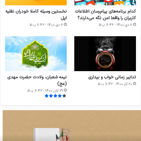
کدام برنامه‌های پیام‌رسان اطلاعات
نخستین وسیله کاملا خودران نقلیه
کاربران را واقعا امن نگه می‌دارند؟
اپل
8 دی 1400 - 7:42 ب.ظ
8 دی 1400 - 7:42 ب.ظ
تدابیر زمانی خواب و بیداری
نیمه شعبان، ولادت حضرت مهدی
(عج)
20 آذر 1400 - 7:42 ب.ظ
29 آبان 1400 - 7:42 ب.ظ
هرست
آ
امل
د
امزد‌های
گ
ولیه
چ
سکار
ت