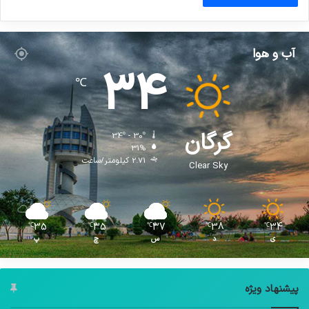
آب و هوا
34
℃
گرگان
34º - 30º
31%
2.71 کیلومتر/ساعت
Clear Sky
35
35
37
38
34
℃
℃
℃
℃
℃
ی
د
س
چ
پ
پیشنهاد ویژه