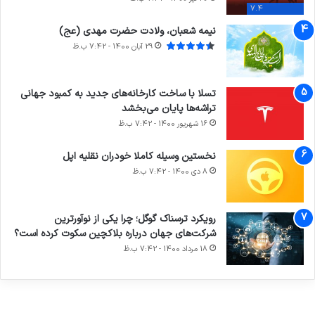
7.4
نیمه شعبان، ولادت حضرت مهدی (عج)
29 آبان 1400 - 7:42 ب.ظ
تسلا با ساخت کارخانه‌های جدید به کمبود جهانی
تراشه‌ها پایان می‌بخشد
16 شهریور 1400 - 7:42 ب.ظ
نخستین وسیله کاملا خودران نقلیه اپل
8 دی 1400 - 7:42 ب.ظ
آماده
ی سفر
ورزش با
عکاسی
هدفون
برای
مجازی
ساعت
با طعم
های
رویکرد ترسناک گوگل؛ چرا یکی از نوآورترین
کشف
…
هوشمند
2023
شرکت‌های جهان درباره بلاکچین سکوت کرده است؟
توسط
توسط
توسط
توسط
توسط
18 مرداد 1400 - 7:42 ب.ظ
ژاکت
ژاکت
ژاکت
ژاکت
ژاکت
در آذر 21,
در آذر 21,
در آذر 21,
در آذر 21,
در آذر 21,
1401
1401
1401
1401
1401