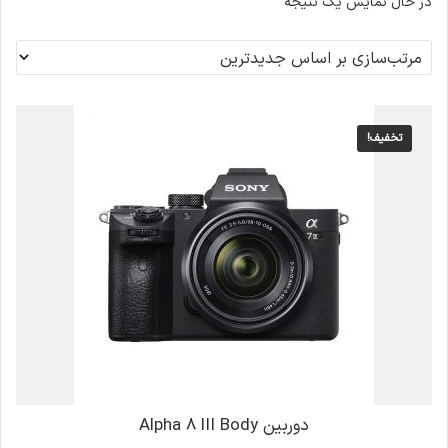
در حال نمایش یک نتیجه
تخفیف!
دوربین Alpha 8 lII Body