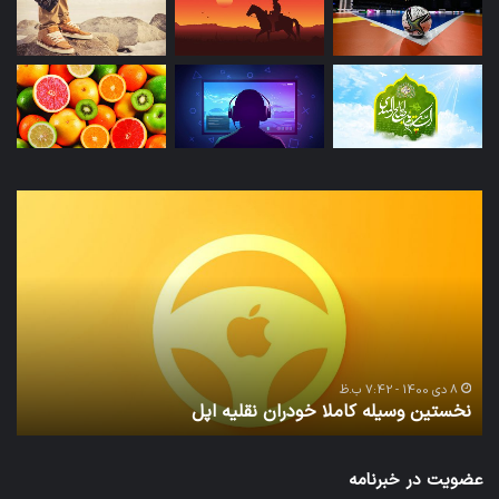
نخستین
تداب
وسیله
زما
کاملا
خوا
خودران
و
نقلیه
بید
اپل
8 دی 1400 - 7:42 ب.ظ
نخستین وسیله کاملا خودران نقلیه اپل
ت
عضویت در خبرنامه