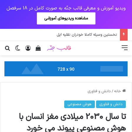
ویدیو آموزش و معرفی قالب جنّه به صورت کامل در 18 سرفصل
مشاهده ویدیوهای آموزشی
نخستین وسیله کاملا خودران نقلیه اپل
منو
ورود
دیدن سبد خرید
تغییر پو
جس
خانه
/
دانش و فناوری
دانش و فناوری
هوش مصنوعی
تا سال 2030 میلادی مغز انسان با
هوش مصنوعی پیوند می خورد