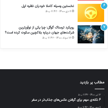
نخستین وسیله کاملا خودران نقلیه اپل
8 دی 1400 - 7:42 ب.ظ
آماده
ی سفر
ورزش با
عکاسی
هدفون
برای
مجازی
ساعت
با طعم
های
رویکرد ترسناک گوگل؛ چرا یکی از نوآورترین
کشف
…
هوشمند
2023
شرکت‌های جهان درباره بلاکچین سکوت کرده است؟
توسط
توسط
توسط
توسط
توسط
18 مرداد 1400 - 7:42 ب.ظ
ژاکت
ژاکت
ژاکت
ژاکت
ژاکت
در آذر 21,
در آذر 21,
در آذر 21,
در آذر 21,
در آذر 21,
1401
1401
1401
1401
1401
مطالب پر بازدید
12 تیر 1400 - 7:42 ب.ظ
6 نکته‌ی مهم برای گرفتن عکس‌های جذاب‌تر در سفر
8 مهر 1400 - 7:42 ب.ظ