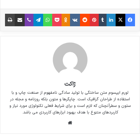
شامل حروفچینی دستاوردهای اصلی و جوابگوی
فیس بوک
X
لینکدین
‫تامبلر
‫پین‌ترست
‫رددیت
‫VKontakte
پاکت
واتس آپ
‫Odnoklassniki
تلگرام
وایبر
اشتراک گذاری از طریق ایمیل
چاپ
سوالات پیوسته اهل دنیای موجود طراحی اساسا
مورد استفاده قرار گیرد.
ژاکت
لورم ایپسوم متن ساختگی با تولید سادگی نامفهوم از صنعت چاپ و با
استفاده از طراحان گرافیک است. چاپگرها و متون بلکه روزنامه و مجله در
ستون و سطرآنچنان که لازم است و برای شرایط فعلی تکنولوژی مورد نیاز و
کاربردهای متنوع با هدف بهبود ابزارهای کاربردی می باشد.
وبسایت
لورم ایپسوم متن ساختگی با تولید سادگی نامفهوم