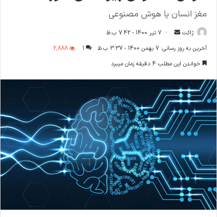
مغز انسان یا هوش مصنوعی
ارسال
ژاکت
7 تیر 1400 - 7:42 ب.ظ
ایمیل
آخرین به روز رسانی: 7 بهمن 1400 - 3:37 ب.ظ
1
2,888
خواندن این مطلب 4 دقیقه زمان میبرد