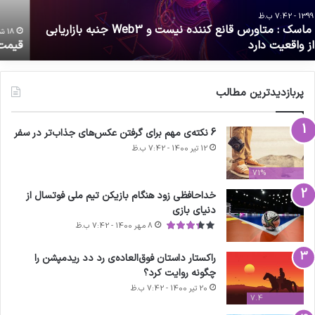
ر
ش
رده
گ
روشی‌ها
ه
18 شهریور 1396 - 7:42 ب.ظ
قیمت منطقی هر عدد تخم مرغ در خرده فروشی‌ها
پ
پربازدیدترین مطالب
6 نکته‌ی مهم برای گرفتن عکس‌های جذاب‌تر در سفر
12 تیر 1400 - 7:42 ب.ظ
71%
خداحافظی زود هنگام بازیکن تیم ملی فوتسال از
دنیای بازی
8 مهر 1400 - 7:42 ب.ظ
راکستار داستان فوق‌العاده‌ی رد دد ریدمپشن را
چگونه روایت کرد؟
20 تیر 1400 - 7:42 ب.ظ
7.4