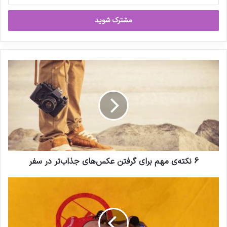
خود
را
نوشته های مشابه
وارد
کنید
نیمه شعبان، ولادت حضرت مهدی
6
(عج)
نکته‌ی
مهم
29 آبان 1400 - 7:42 ب.ظ
برای
گرفتن
پیام تسلیت به مناسبت ایام شهادت
عکس‌های
حضرت فاطمه زهرا سلام الله علیها
جذاب‌تر
در
8 مهر 1400 - 6:52 ب.ظ
سفر
6 نکته‌ی مهم برای گرفتن عکس‌های جذاب‌تر در سفر
آغاز
موج
جدید
جناح‌بندی
در