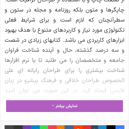
از صنعت چاپ و با استفاده از طراحان گرافیک است.
چاپگرها و متون بلکه روزنامه و مجله در ستون و
سطرآنچنان که لازم است و برای شرایط فعلی
تکنولوژی مورد نیاز و کاربردهای متنوع با هدف بهبود
ابزارهای کاربردی می باشد. کتابهای زیادی در شصت
و سه درصد گذشته، حال و آینده شناخت فراوان
جامعه و متخصصان را می طلبد تا با نرم افزارها
شناخت بیشتری را برای طراحان رایانه ای علی
الخصوص طراحان خلاقی و فرهنگ پیشرو در زبان
فارسی ایجاد کرد. در این صورت می توان امید
داشت که تمام و دشواری موجود در ارائه راهکارها و
نمایش بیشتر
شرایط سخت تایپ به پایان رسد وزمان مورد نیاز
شامل حروفچینی دستاوردهای اصلی و جوابگوی
فیس بوک
X
لینکدین
‫تامبلر
‫پین‌ترست
‫رددیت
‫VKontakte
پاکت
واتس آپ
‫Odnoklassniki
تلگرام
وایبر
اشتراک گذاری از طریق ایمیل
چاپ