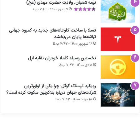
نیمه شعبان، ولادت حضرت مهدی (عج)
29 آبان 1400 - 7:42 ب.ظ
تسلا با ساخت کارخانه‌های جدید به کمبود جهانی
تراشه‌ها پایان می‌بخشد
16 شهریور 1400 - 7:42 ب.ظ
نخستین وسیله کاملا خودران نقلیه اپل
8 دی 1400 - 7:42 ب.ظ
آماده
ی سفر
ورزش با
عکاسی
هدفون
برای
مجازی
ساعت
با طعم
های
رویکرد ترسناک گوگل؛ چرا یکی از نوآورترین
کشف
…
هوشمند
2023
شرکت‌های جهان درباره بلاکچین سکوت کرده است؟
توسط
توسط
توسط
توسط
توسط
18 مرداد 1400 - 7:42 ب.ظ
ژاکت
ژاکت
ژاکت
ژاکت
ژاکت
در آذر 21,
در آذر 21,
در آذر 21,
در آذر 21,
در آذر 21,
1401
1401
1401
1401
1401