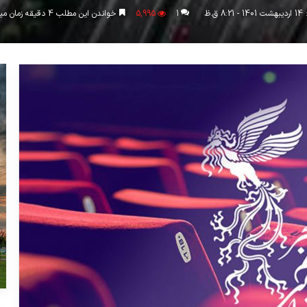
.ظ
1
5,995
خواندن این مطلب 4 دقیقه زمان میبرد