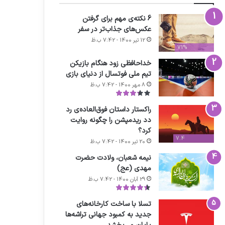
6 نکته‌ی مهم برای گرفتن
عکس‌های جذاب‌تر در سفر
12 تیر 1400 - 7:42 ب.ظ
71%
خداحافظی زود هنگام بازیکن
تیم ملی فوتسال از دنیای بازی
8 مهر 1400 - 7:42 ب.ظ
راکستار داستان فوق‌العاده‌ی رد
دد ریدمپشن را چگونه روایت
کرد؟
7.4
20 تیر 1400 - 7:42 ب.ظ
نیمه شعبان، ولادت حضرت
مهدی (عج)
29 آبان 1400 - 7:42 ب.ظ
تسلا با ساخت کارخانه‌های
جدید به کمبود جهانی تراشه‌ها