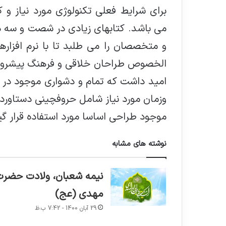
برای شرایط فعلی تکنولوژی مورد نیاز و ک
می باشد. کتابهای زیادی در شصت و سه د
و متخصصان را می طلبد تا با نرم افزاره
الخصوص طراحان خلاقی و فرهنگ پیشرو در
این
امید داشت که تمام و دشواری موجود در ا
سخت‌ترین
فصل
وزمان مورد نیاز شامل حروفچینی دستاورد
تاریخ
موجود طراحی اساسا مورد استفاده قرار گی
لیگ
برتر
است
نوشته های مشابه
25 آبان 1400 - 7:42 ب.ظ
شبهات
این سخت‌ترین فصل تاریخ لیگ برتر است
نیمه شعبان، ولادت حضرت
مهدی (عج)
29 آبان 1400 - 7:42 ب.ظ