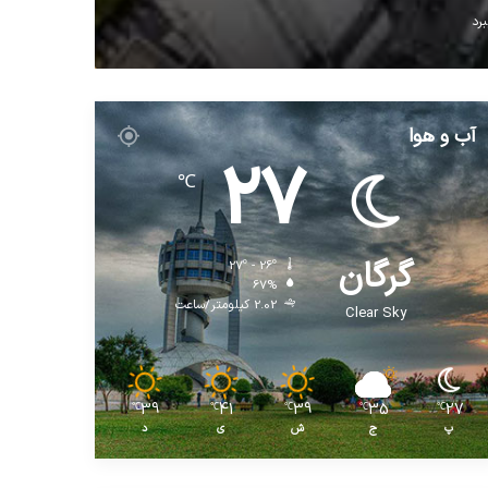
آب و هوا
27
℃
گرگان
27º - 26º
67%
2.02 کیلومتر/ساعت
Clear Sky
39
41
39
35
27
℃
℃
℃
℃
℃
پ
ج
ش
ی
د