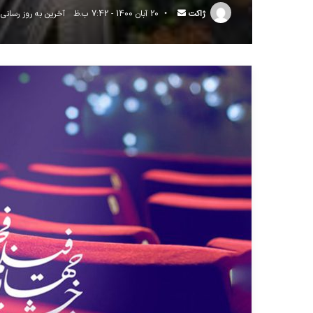
ارسال
ژاکت
20 آبان 1400 - 7:42 ب.ظ
آخرین به روز رسانی: 14 اردیبهشت 1401 - 8:21 ق
ایمیل