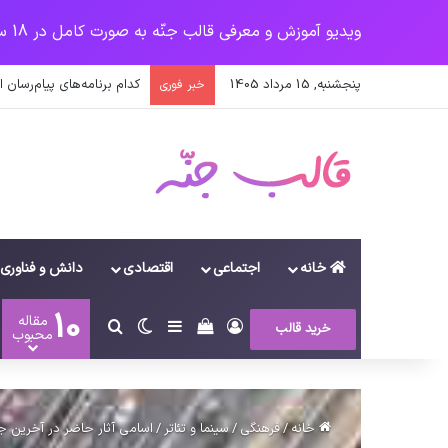
ویدیو آموزش و معرفی قالب جنّه به صورت کامل در 18 سرفصل
پنجشنبه, 15 مرداد 1405
نخستین وسیله کاملا خودرا
خبر فوری
خانه
اجتماعی
اقتصادی
دانش و فناوری
10
مقاله
ورود
سایدبار
دیدن سبد خرید
تغییر پوسته
جستجو برای
خرید قالب
محبوب
خانه
/
فرهنگی
/
سینما و تئاتر
/
اسامی آثار حاضر در آخرین جش