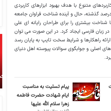
اربردهای متنوع با هدف بهبود ابزارهای کاربردی
رصد گذشته، حال و آینده شناخت فراوان جامعه
ا شناخت بیشتری را برای طراحان رایانه ای علی
 زبان فارسی ایجاد کرد. در این صورت می توان
تسلا
رو
رائه راهکارها و شرایط سخت تایپ به پایان رسد
با
تر
ساخت
گو
های اصلی و جوابگوی سوالات پیوسته اهل دنیای
کارخانه‌های
چر
رد.
جدید
یک
به
از
کمبود
نو
16 شهریور 1400 - 7:42 ب.ظ
جهانی
شر
تسلا با ساخت کارخانه‌های جدید به کمبود جهانی
تراشه‌ها
جه
تراشه‌ها پایان می‌بخشد
پایان
در
پیام تسلیت به مناسبت
می‌بخشد
بل
سک
ایام شهادت حضرت فاطمه
کر
زهرا سلام الله علیها
اس