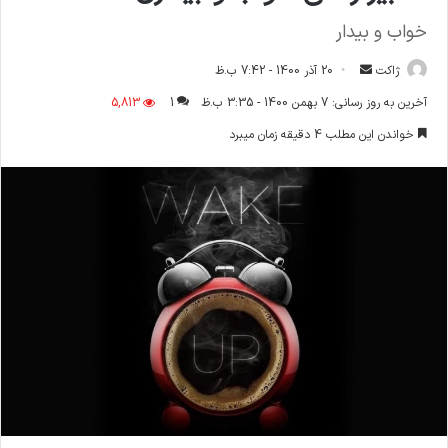
خواب و بیدار
ارسال
ژاکت
20 آذر 1400 - 7:42 ب.ظ
ایمیل
آخرین به روز رسانی: 7 بهمن 1400 - 3:35 ب.ظ
1
5,813
خواندن این مطلب 4 دقیقه زمان میبرد