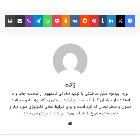
شامل حروفچینی دستاوردهای اصلی و جوابگوی
فیس بوک
X
لینکدین
‫تامبلر
‫پین‌ترست
‫رددیت
‫VKontakte
پاکت
واتس آپ
‫Odnoklassniki
تلگرام
وایبر
اشتراک گذاری از طریق ایمیل
چاپ
سوالات پیوسته اهل دنیای موجود طراحی اساسا
مورد استفاده قرار گیرد.
ژاکت
لورم ایپسوم متن ساختگی با تولید سادگی نامفهوم از صنعت چاپ و با
استفاده از طراحان گرافیک است. چاپگرها و متون بلکه روزنامه و مجله در
ستون و سطرآنچنان که لازم است و برای شرایط فعلی تکنولوژی مورد نیاز و
کاربردهای متنوع با هدف بهبود ابزارهای کاربردی می باشد.
وبسایت
لورم ایپسوم متن ساختگی با تولید سادگی نامفهوم