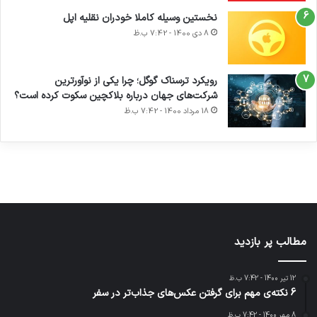
نخستین وسیله کاملا خودران نقلیه اپل
8 دی 1400 - 7:42 ب.ظ
آماده
ی سفر
ورزش با
عکاسی
هدفون
برای
مجازی
ساعت
با طعم
های
رویکرد ترسناک گوگل؛ چرا یکی از نوآورترین
کشف
…
هوشمند
2023
شرکت‌های جهان درباره بلاکچین سکوت کرده است؟
توسط
توسط
توسط
توسط
توسط
18 مرداد 1400 - 7:42 ب.ظ
ژاکت
ژاکت
ژاکت
ژاکت
ژاکت
در آذر 21,
در آذر 21,
در آذر 21,
در آذر 21,
در آذر 21,
1401
1401
1401
1401
1401
مطالب پر بازدید
12 تیر 1400 - 7:42 ب.ظ
6 نکته‌ی مهم برای گرفتن عکس‌های جذاب‌تر در سفر
8 مهر 1400 - 7:42 ب.ظ