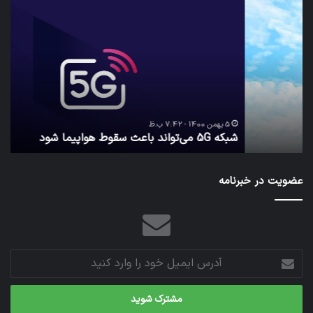
شبکه
کدا
5G
برنا
می‌تواند
پیا
باعث
اطل
سقوط
کارب
هواپیما
را
شود
واقع
امن
ک
نگه
5 بهمن 1400 - 7:42 ب.ظ
شبکه 5G می‌تواند باعث سقوط هواپیما شود
م
می‌
عضویت در خبرنامه
آدرس
ایمیل
خود
را