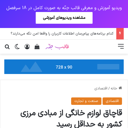
ویدیو آموزش و معرفی قالب جنّه به صورت کامل در 18 سرفصل
مشاهده ویدیوهای آموزشی
نخستین وسیله کاملا خودران نقلیه اپل
منو
ورود
دیدن سبد خرید
تغییر پو
جس
خانه
/
اقتصادی
اقتصادی
صنعت و تجارت
قاچاق لوازم خانگی از مبادی مرزی
کشور به حداقل رسید