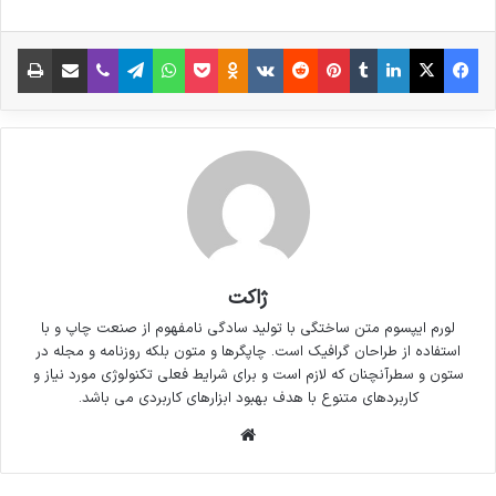
شامل حروفچینی دستاوردهای اصلی و جوابگوی
فیس بوک
X
لینکدین
‫تامبلر
‫پین‌ترست
‫رددیت
‫VKontakte
پاکت
واتس آپ
‫Odnoklassniki
تلگرام
وایبر
اشتراک گذاری از طریق ایمیل
چاپ
سوالات پیوسته اهل دنیای موجود طراحی اساسا
مورد استفاده قرار گیرد.
ژاکت
لورم ایپسوم متن ساختگی با تولید سادگی نامفهوم از صنعت چاپ و با
استفاده از طراحان گرافیک است. چاپگرها و متون بلکه روزنامه و مجله در
ستون و سطرآنچنان که لازم است و برای شرایط فعلی تکنولوژی مورد نیاز و
کاربردهای متنوع با هدف بهبود ابزارهای کاربردی می باشد.
وبسایت
لورم ایپسوم متن ساختگی با تولید سادگی نامفهوم