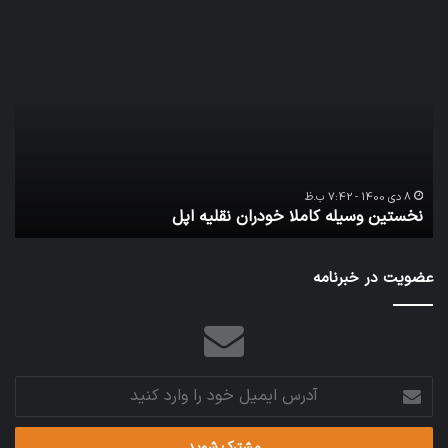
نخستین
تداب
وسیله
زما
کاملا
خوا
خودران
و
نقلیه
بید
اپل
8 دی 1400 - 7:42 ب.ظ
نخستین وسیله کاملا خودران نقلیه اپل
ت
عضویت در خبرنامه
آدرس
ایمیل
خود