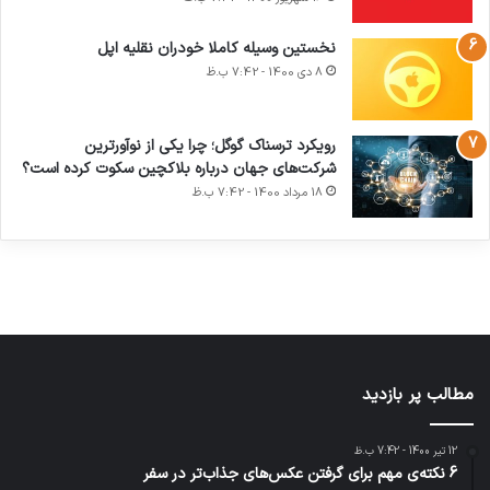
نخستین وسیله کاملا خودران نقلیه اپل
8 دی 1400 - 7:42 ب.ظ
آماده
ی سفر
ورزش با
عکاسی
هدفون
برای
مجازی
ساعت
با طعم
های
رویکرد ترسناک گوگل؛ چرا یکی از نوآورترین
کشف
…
هوشمند
2023
شرکت‌های جهان درباره بلاکچین سکوت کرده است؟
توسط
توسط
توسط
توسط
توسط
18 مرداد 1400 - 7:42 ب.ظ
ژاکت
ژاکت
ژاکت
ژاکت
ژاکت
در آذر 21,
در آذر 21,
در آذر 21,
در آذر 21,
در آذر 21,
1401
1401
1401
1401
1401
مطالب پر بازدید
12 تیر 1400 - 7:42 ب.ظ
6 نکته‌ی مهم برای گرفتن عکس‌های جذاب‌تر در سفر