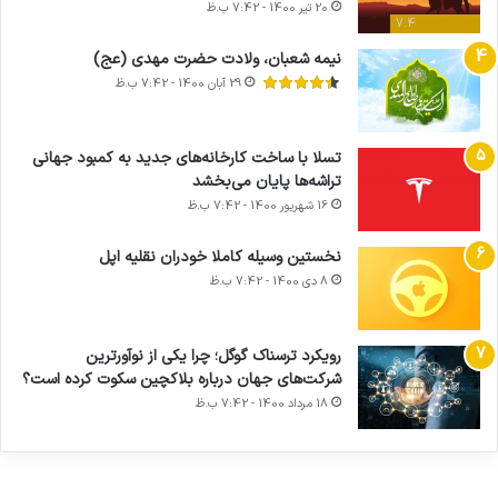
20 تیر 1400 - 7:42 ب.ظ
7.4
نیمه شعبان، ولادت حضرت مهدی (عج)
29 آبان 1400 - 7:42 ب.ظ
تسلا با ساخت کارخانه‌های جدید به کمبود جهانی
تراشه‌ها پایان می‌بخشد
16 شهریور 1400 - 7:42 ب.ظ
نخستین وسیله کاملا خودران نقلیه اپل
8 دی 1400 - 7:42 ب.ظ
آماده
ی سفر
ورزش با
عکاسی
هدفون
برای
مجازی
ساعت
با طعم
های
رویکرد ترسناک گوگل؛ چرا یکی از نوآورترین
کشف
…
هوشمند
2023
شرکت‌های جهان درباره بلاکچین سکوت کرده است؟
توسط
توسط
توسط
توسط
توسط
18 مرداد 1400 - 7:42 ب.ظ
ژاکت
ژاکت
ژاکت
ژاکت
ژاکت
در آذر 21,
در آذر 21,
در آذر 21,
در آذر 21,
در آذر 21,
1401
1401
1401
1401
1401