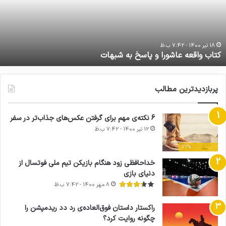
می باشد.
اسخ
ت
ه
م
بهات
د
ما را دنبال کنید!
خ
ف
18 تیر 1400 - 7:42 ب.ظ
کتاب واقعه عاشورا و پاسخ به شبهات
امتیاز کاربر:
3.02
(
10
نتایج)
پربازدیدترین مطالب
تیم ملی
فوتسال
6 نکته‌ی مهم برای گرفتن عکس‌های جذاب‌تر در سفر
12 تیر 1400 - 7:42 ب.ظ
کپی لینک
71%
خداحافظی زود هنگام بازیکن تیم ملی فوتسال از
دنیای بازی
8 مهر 1400 - 7:42 ب.ظ
راکستار داستان فوق‌العاده‌ی رد دد ریدمپشن را
چگونه روایت کرد؟