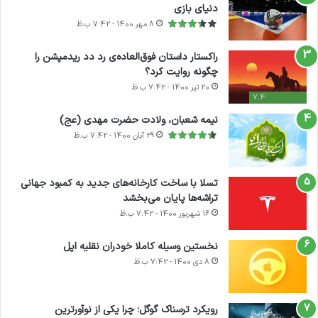
دنیای بازی
8 مهر 1400 - 7:42 ب.ظ
راکستار داستان فوق‌العاده‌ی رد دد ریدمپشن را
چگونه روایت کرد؟
20 تیر 1400 - 7:42 ب.ظ
7.4
نیمه شعبان، ولادت حضرت مهدی (عج)
29 آبان 1400 - 7:42 ب.ظ
تسلا با ساخت کارخانه‌های جدید به کمبود جهانی
تراشه‌ها پایان می‌بخشد
16 شهریور 1400 - 7:42 ب.ظ
نخستین وسیله کاملا خودران نقلیه اپل
8 دی 1400 - 7:42 ب.ظ
آماده
ی سفر
ورزش با
عکاسی
هدفون
برای
مجازی
ساعت
با طعم
های
رویکرد ترسناک گوگل؛ چرا یکی از نوآورترین