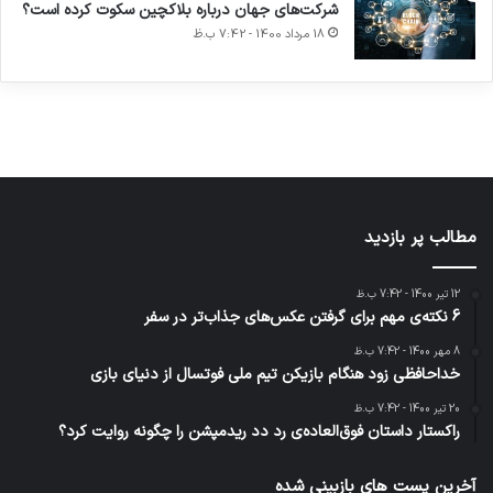
کشف
…
هوشمند
2023
شرکت‌های جهان درباره بلاکچین سکوت کرده است؟
توسط
توسط
توسط
توسط
توسط
18 مرداد 1400 - 7:42 ب.ظ
ژاکت
ژاکت
ژاکت
ژاکت
ژاکت
در آذر 21,
در آذر 21,
در آذر 21,
در آذر 21,
در آذر 21,
1401
1401
1401
1401
1401
مطالب پر بازدید
12 تیر 1400 - 7:42 ب.ظ
6 نکته‌ی مهم برای گرفتن عکس‌های جذاب‌تر در سفر
8 مهر 1400 - 7:42 ب.ظ
خداحافظی زود هنگام بازیکن تیم ملی فوتسال از دنیای بازی
20 تیر 1400 - 7:42 ب.ظ
راکستار داستان فوق‌العاده‌ی رد دد ریدمپشن را چگونه روایت کرد؟
آخرین پست های بازبینی شده