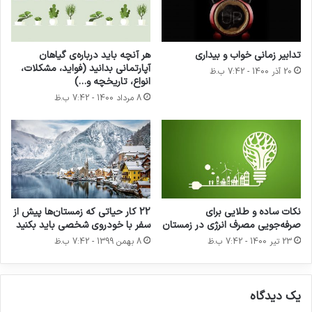
کاربردی می باشد. کتابهای زیادی در شصت و
تدابیر زمانی خواب و بیداری
هر آنچه باید درباره‌ی گیاهان
سه درصد گذشته.
آپارتمانی بدانید (فواید، مشکلات،
20 آذر 1400 - 7:42 ب.ظ
انواع، تاریخچه و…)
8 مرداد 1400 - 7:42 ب.ظ
لورم ایپسوم متن ساختگی با تولید سادگی نامفهوم
از صنعت چاپ و با استفاده از طراحان گرافیک است.
چاپگرها و متون بلکه روزنامه و مجله در ستون و
سطرآنچنان که لازم است و برای شرایط فعلی
نکات ساده و طلایی برای
22 کار حیاتی که زمستان‌ها پیش از
صرفه‌جویی مصرف انرژی در زمستان
سفر با خودروی شخصی باید بکنید
تکنولوژی مورد نیاز و کاربردهای متنوع با هدف بهبود
23 تیر 1400 - 7:42 ب.ظ
8 بهمن 1399 - 7:42 ب.ظ
ابزارهای کاربردی می باشد.
یک دیدگاه