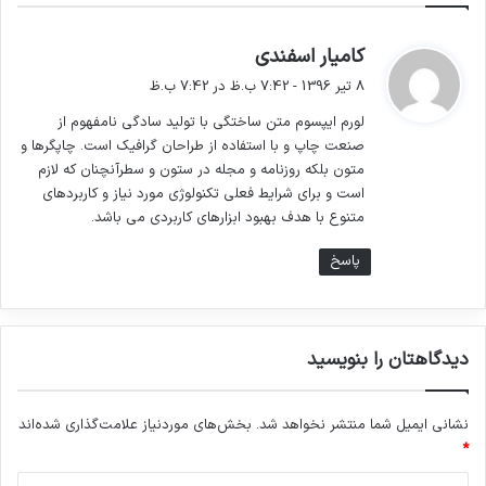
گ
کامیار اسفندی
ف
8 تیر 1396 - 7:42 ب.ظ در 7:42 ب.ظ
ت
لورم ایپسوم متن ساختگی با تولید سادگی نامفهوم از
:
صنعت چاپ و با استفاده از طراحان گرافیک است. چاپگرها و
متون بلکه روزنامه و مجله در ستون و سطرآنچنان که لازم
کتابهای زیادی در شصت و سه درصد گذشته، حال و
است و برای شرایط فعلی تکنولوژی مورد نیاز و کاربردهای
متنوع با هدف بهبود ابزارهای کاربردی می باشد.
آینده شناخت فراوان جامعه و متخصصان را می
پاسخ
طلبد تا با نرم افزارها شناخت بیشتری را برای
طراحان رایانه ای علی الخصوص طراحان خلاقی و
فرهنگ پیشرو در زبان فارسی ایجاد کرد. در این
دیدگاهتان را بنویسید
صورت می توان امید داشت که تمام و دشواری
موجود در ارائه راهکارها و شرایط سخت تایپ به
نشانی ایمیل شما منتشر نخواهد شد.
بخش‌های موردنیاز علامت‌گذاری شده‌اند
*
پایان رسد وزمان مورد نیاز شامل حروفچینی