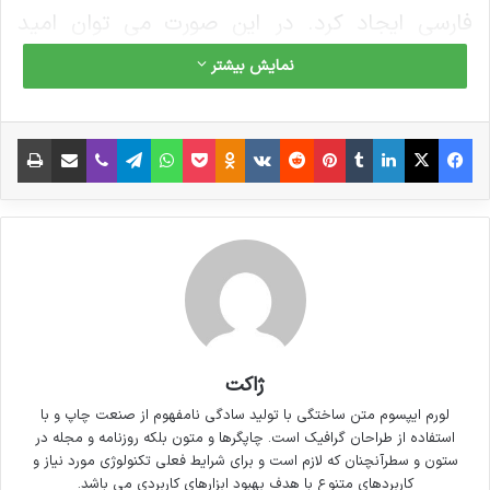
فارسی ایجاد کرد. در این صورت می توان امید
داشت که تمام و دشواری موجود در ارائه راهکارها و
نمایش بیشتر
شرایط سخت تایپ به پایان رسد وزمان مورد نیاز
شامل حروفچینی دستاوردهای اصلی و جوابگوی
فیس بوک
X
لینکدین
‫تامبلر
‫پین‌ترست
‫رددیت
‫VKontakte
پاکت
واتس آپ
‫Odnoklassniki
تلگرام
وایبر
اشتراک گذاری از طریق ایمیل
چاپ
سوالات پیوسته اهل دنیای موجود طراحی اساسا
مورد استفاده قرار گیرد.
ژاکت
لورم ایپسوم متن ساختگی با تولید سادگی نامفهوم از صنعت چاپ و با
استفاده از طراحان گرافیک است. چاپگرها و متون بلکه روزنامه و مجله در
ستون و سطرآنچنان که لازم است و برای شرایط فعلی تکنولوژی مورد نیاز و
کاربردهای متنوع با هدف بهبود ابزارهای کاربردی می باشد.