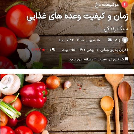
موضوعات داغ
زمان و کیفیت وعده های غذایی
سبک زندگی
ارسال
ژاکت
18 شهریور 1400 - 7:42 ب.ظ
ایمیل
آخرین به روز رسانی: 12 بهمن 1400 - 0:15 ق.ظ
1
6,327
خواندن این مطلب 4 دقیقه زمان میبرد