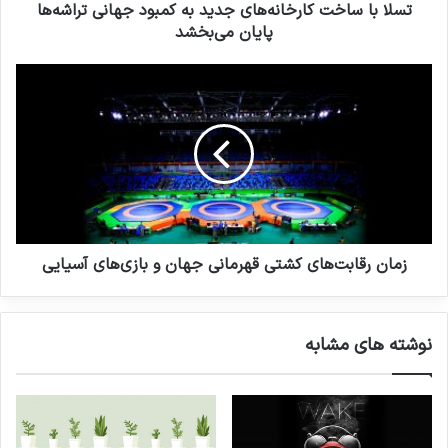
پایان
تسلا با ساخت کارخانه‌های جدید به کمبود جهانی تراشه‌ها
می‌بخشد
پایان می‌بخشد
زمان
رقابت‌های
کشتی
قهرمانی
جهان
لورم ایپسوم متن ساختگی با تولید سادگی
و
بازی‌های
آسیایی
نامفهوم از صنعت چاپ و با استفاده از طراحان
زمان رقابت‌های کشتی قهرمانی جهان و بازی‌های آسیایی
گرافیک است. چاپگرها و متون بلکه روزنامه و
مجله در ستون و سطرآنچنان که لازم است و
نوشته های مشابه
برای شرایط فعلی تکنولوژی مورد نیاز و
کاربردهای متنوع با هدف بهبود ابزارهای