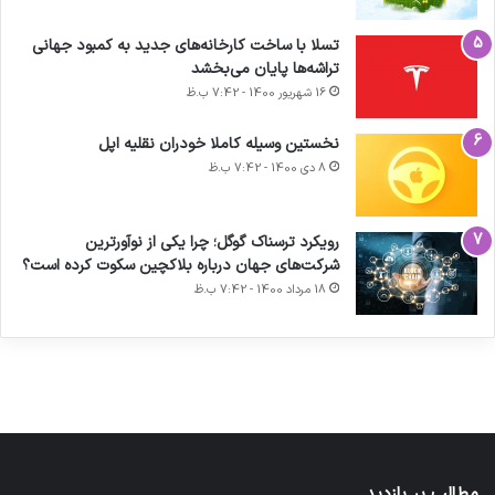
تسلا با ساخت کارخانه‌های جدید به کمبود جهانی
تراشه‌ها پایان می‌بخشد
16 شهریور 1400 - 7:42 ب.ظ
نخستین وسیله کاملا خودران نقلیه اپل
8 دی 1400 - 7:42 ب.ظ
آماده
ی سفر
ورزش با
عکاسی
هدفون
برای
مجازی
ساعت
با طعم
های
رویکرد ترسناک گوگل؛ چرا یکی از نوآورترین
کشف
…
هوشمند
2023
شرکت‌های جهان درباره بلاکچین سکوت کرده است؟
توسط
توسط
توسط
توسط
توسط
18 مرداد 1400 - 7:42 ب.ظ
ژاکت
ژاکت
ژاکت
ژاکت
ژاکت
در آذر 21,
در آذر 21,
در آذر 21,
در آذر 21,
در آذر 21,
1401
1401
1401
1401
1401
مطالب پر بازدید