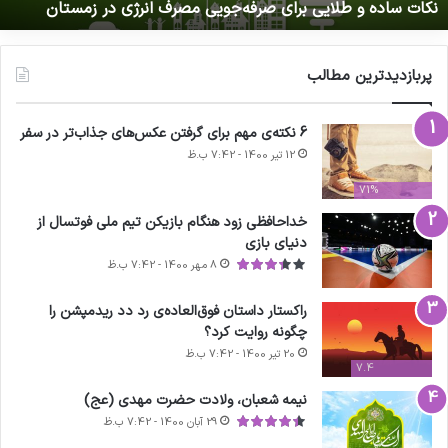
 در زمستان
نتایج دیدار‌های لیگ بسکتبال NBA
حضرت زینب
کربلا
کپی لینک
پربازدیدترین مطالب
6 نکته‌ی مهم برای گرفتن عکس‌های جذاب‌تر در سفر
12 تیر 1400 - 7:42 ب.ظ
71%
خداحافظی زود هنگام بازیکن تیم ملی فوتسال از
دنیای بازی
8 مهر 1400 - 7:42 ب.ظ
راکستار داستان فوق‌العاده‌ی رد دد ریدمپشن را
چگونه روایت کرد؟
20 تیر 1400 - 7:42 ب.ظ
7.4
نیمه شعبان، ولادت حضرت مهدی (عج)
29 آبان 1400 - 7:42 ب.ظ