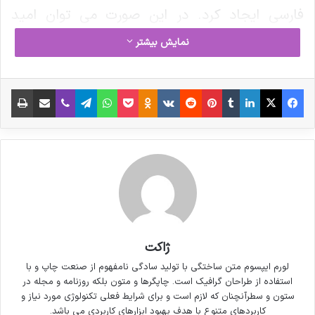
فارسی ایجاد کرد. در این صورت می توان امید
داشت که تمام و دشواری موجود در ارائه راهکارها و
نمایش بیشتر
شرایط سخت تایپ به پایان رسد وزمان مورد نیاز
شامل حروفچینی دستاوردهای اصلی و جوابگوی
فیس بوک
X
لینکدین
‫تامبلر
‫پین‌ترست
‫رددیت
‫VKontakte
پاکت
واتس آپ
‫Odnoklassniki
تلگرام
وایبر
اشتراک گذاری از طریق ایمیل
چاپ
سوالات پیوسته اهل دنیای موجود طراحی اساسا
مورد استفاده قرار گیرد.
ژاکت
لورم ایپسوم متن ساختگی با تولید سادگی نامفهوم از صنعت چاپ و با
استفاده از طراحان گرافیک است. چاپگرها و متون بلکه روزنامه و مجله در
ستون و سطرآنچنان که لازم است و برای شرایط فعلی تکنولوژی مورد نیاز و
کاربردهای متنوع با هدف بهبود ابزارهای کاربردی می باشد.