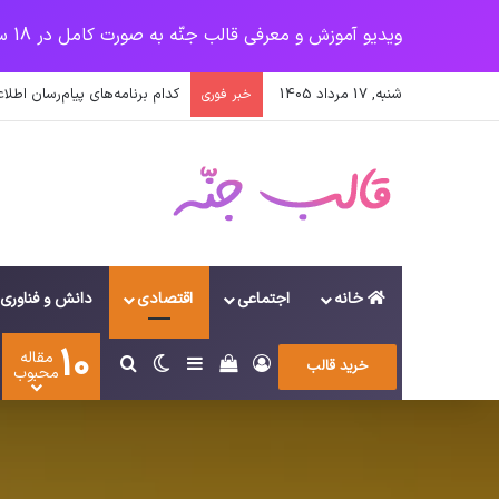
ویدیو آموزش و معرفی قالب جنّه به صورت کامل در 18 سرفصل
شنبه, 17 مرداد 1405
نخستین وسیله کاملا خودران نق
خبر فوری
خانه
اجتماعی
اقتصادی
دانش و فناوری
10
مقاله
ورود
سایدبار
دیدن سبد خرید
تغییر پوسته
جستجو برای
خرید قالب
محبوب