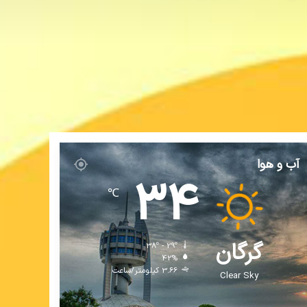
آب و هوا
34
℃
گرگان
38º - 29º
42%
3.66 کیلومتر/ساعت
Clear Sky