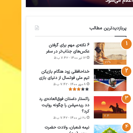
ستیزی در کربلا
(فواید، مشک
یزی
انواع،
تاریخچه
لا
و…)
پربازدیدترین مطالب
6 نکته‌ی مهم برای گرفتن
عکس‌های جذاب‌تر در سفر
12 تیر 1400 - 7:42 ب.ظ
71%
خداحافظی زود هنگام بازیکن
تیم ملی فوتسال از دنیای بازی
8 مهر 1400 - 7:42 ب.ظ
راکستار داستان فوق‌العاده‌ی رد
دد ریدمپشن را چگونه روایت
کرد؟
7.4
20 تیر 1400 - 7:42 ب.ظ
نیمه شعبان، ولادت حضرت