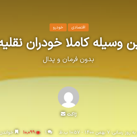
اقتصادی
خودرو
 وسیله کاملا خودران نقلیه
بدون فرمان و پدال
ارسال
ژاکت
ایمیل
رسانی: 7 بهمن 1400 - 10:57 ب.ظ
1
10,099
خواندن این مطل