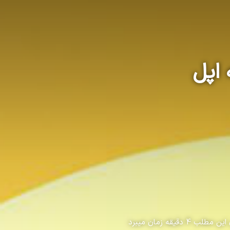
 اپل
ب 4 دقیقه زمان میبرد