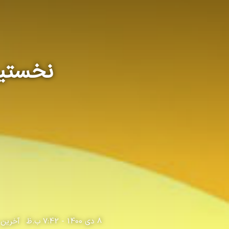
نخستین
8 دی 1400 - 7:42 ب.ظ
آخرین به روز 