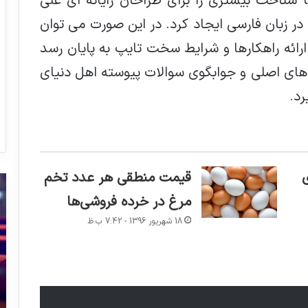
ا شناخت بیشتری را برای طراحان رایانه ای علی
 زبان فارسی ایجاد کرد. در این صورت می توان
رائه راهکارها و شرایط سخت تایپ به پایان رسد
های اصلی و جوابگوی سوالات پیوسته اهل دنیای
رد.
قیمت منطقی هر عدد تخم
اسامی
حض
آثار
زی
مرغ در خرده فروشی‌ها
حاضر
عل
18 شهریور 1396 - 7:42 ب.ظ
در
ال
آخرین
از
جشنواره
پر
فیلم
تا
20 آبان 1400 - 7:42 ب.ظ
فجر
فر
اسامی آثار حاضر در آخرین جشنواره فیلم فجر فردا
فردا
ظل