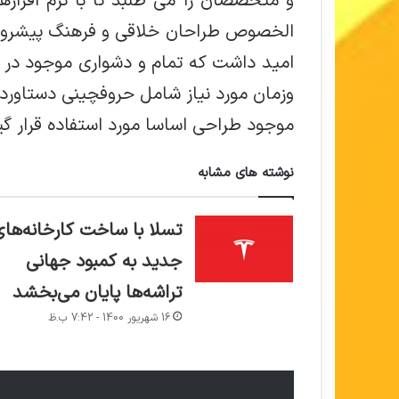
و متخصصان را می طلبد تا با نرم افزاره
الخصوص طراحان خلاقی و فرهنگ پیشرو در
امید داشت که تمام و دشواری موجود در ا
وزمان مورد نیاز شامل حروفچینی دستاورد
موجود طراحی اساسا مورد استفاده قرار گی
نوشته های مشابه
تسلا با ساخت کارخانه‌های
22
کار
جدید به کمبود جهانی
حیاتی
تراشه‌ها پایان می‌بخشد
که
زمستان‌ها
16 شهریور 1400 - 7:42 ب.ظ
پیش
از
8 بهمن 1399 - 7:42 ب.ظ
سفر
‌های جذاب‌تر در
22 کار حیاتی که زمستان‌ها پیش از سفر با
با