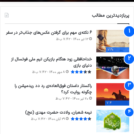
بارگذاری بیشتر
آب و هوا
28
℃
گرگان
38º - 28º
68%
0.38 کیلومتر/ساعت
Clear Sky