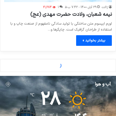
ژاکت
29 آبان 1400 - 7:42 ب.ظ
1
21,684
نیمه شعبان، ولادت حضرت مهدی (عج)
لورم ایپسوم متن ساختگی با تولید سادگی نامفهوم از صنعت چاپ و با
استفاده از طراحان گرافیک است. چاپگرها و…
بیشتر بخوانید »
فوتبال
ژاکت
25 آبان 1400 - 7:42 ب.ظ
1
8,329