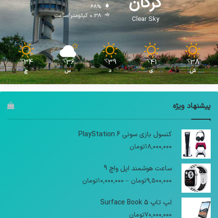
این سخت‌ترین فصل تاریخ لیگ برتر است
اقتصادی
ژاکت
20 آبان 1400 - 7:42 ب.ظ
1
4,985
ابلاغ دستورالعمل قیمت ۱۴ قلم کالا از امروز/ با