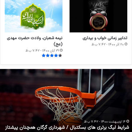
فوتبال
ژاکت
8 مهر 1400 - 7:42 ب.ظ
1
84,840
خداحافظی زود هنگام بازیکن تیم ملی فوتسال از
دنیای بازی