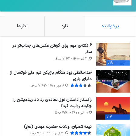
متخلفان برخورد قانونی می‌شود
سینما و تئاتر
ژاکت
20 آبان 1400 - 7:42 ب.ظ
1
6,004
اسامی آثار حاضر در آخرین جشنواره فیلم فجر فردا