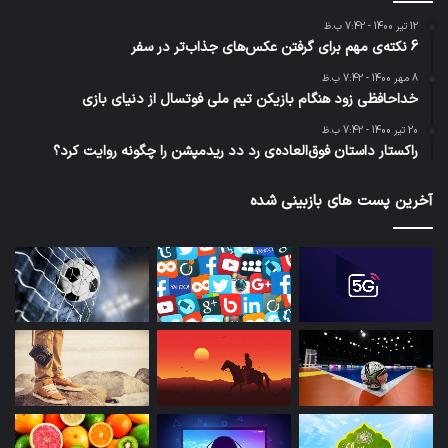
پرخواننده
تازه
نظرها
6 نکته‌ی مهم برای گرفتن عکس‌های جذاب‌تر در
سفر
12 تیر 1400 - 7:42 ب.ظ
71%
خداحافظی زود هنگام بازیکن تیم ملی فوتسال از
دنیای بازی
8 مهر 1400 - 7:42 ب.ظ
راکستار داستان فوق‌العاده‌ی رد دد ریدمپشن را
چگونه روایت کرد؟
20 تیر 1400 - 7:42 ب.ظ
7.4
نیمه شعبان، ولادت حضرت مهدی (عج)
29 آبان 1400 - 7:42 ب.ظ
تسلا با ساخت کارخانه‌های جدید به کمبود جهانی