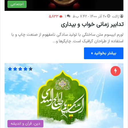
اجتماعی
ژاکت
20 آذر 1400 - 7:42 ب.ظ
1
5,833
تدابیر زمانی خواب و بیداری
لورم ایپسوم متن ساختگی با تولید سادگی نامفهوم از صنعت چاپ و با
استفاده از طراحان گرافیک است. چاپگرها و…
بیشتر بخوانید »
دین، قرآن و اندیشه