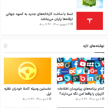
اعلام می‌شود
فرهنگی
ژاکت
8 آبان 1400 - 7:42 ب.ظ
1
3,881
کتاب فدک در فراز و نشیب