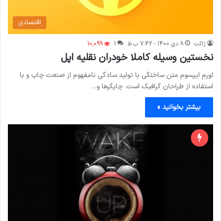
اقتصادی
ژاکت
8 دی 1400 - 7:42 ب.ظ
1
10,099
نخستین وسیله کاملا خودران نقلیه اپل
لورم ایپسوم متن ساختگی با تولید سادگی نامفهوم از صنعت چاپ و با
استفاده از طراحان گرافیک است. چاپگرها و…
بیشتر بخوانید »