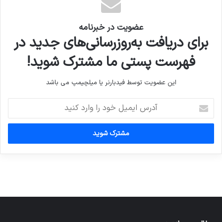
عضویت در خبرنامه
برای دریافت به‌روزرسانی‌های جدید در
فهرست پستی ما مشترک شوید!
معرفی
محصول
این عضویت توسط فیدبارنر یا میلچیمپ می باشد
پیتزا
سفر به
رانندگی
معرفی
آدرس
امکانات
تُپُل
…
مطمئن
ایمیل
و
خود
هماهنگی
توسط
توسط
توسط
توسط
را
وب
ژاکت
ژاکت
ژاکت
ژاکت
وارد
استوری
در آذر 21,
در آذر 21,
در آذر 21,
در آذر 21,
کنید
با قالب
1401
1401
1401
1401
جنّه