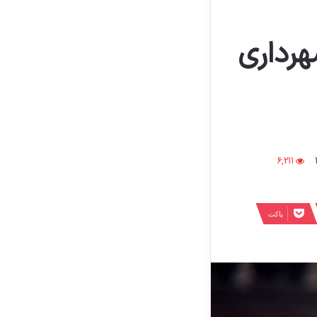
هرداری
6,211
پاکت