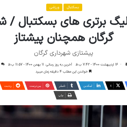
بسکتبال
ورزشی
یگ برتری های بسکتبال / ش
گرگان همچنان پیشتاز
پیشتازی شهرداری گرگان
ارسال
16 اردیبهشت 1400 - 7:42 ب.ظ
آخرین به روز رسانی: 11 بهمن 1400 - 11:57 ب.ظ
1
ایمیل
خواندن این مطلب 4 دقیقه زمان میبرد
X
لینکدین
‫تامبلر
‫پین‌ترست
‫رددیت
چاپ