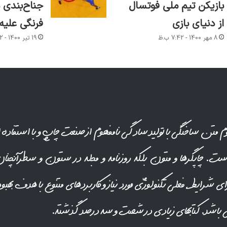
بازیکن تیم ملی فوتسال
جناح‌بندی 
از دنیای بازی
فرنگی علیه
8 مهر 1400 - 7:42 ب.ظ
19 تیر 1400 - 7:42 ب.ظ
م متن ساختگی با تولید سادگی نامفهوم از صنعت چاپ و با استفاده 
ت. چاپگرها و متون بلکه روزنامه و مجله در ستون و سطرآنچنان
 شرایط فعلی تکنولوژی مورد نیاز و کاربردهای متنوع با هدف بهبود
 باشد. کتابهای زیادی در شصت و سه درصد گذشته.