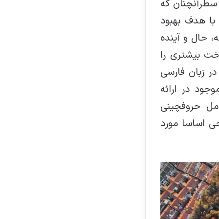
 سطرآنچنان که
 با هدف بهبود
، حال و آینده
خت بیشتری را
ر زبان فارسی
جود در ارائه
مل حروفچینی
ی اساسا مورد