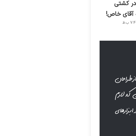
در کشتی
 آقای خاص!
از طراحان
 که لازم
 ابزارهای