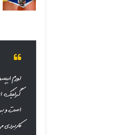
لورم ایپسو
گرافیک اس
است و برای
کاربردی می