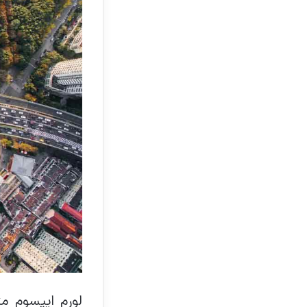
لورم ایپسوم م