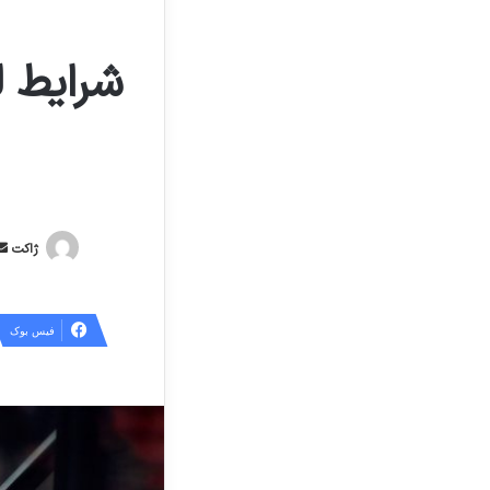
شرایط ل
ژاکت
فیس بوک