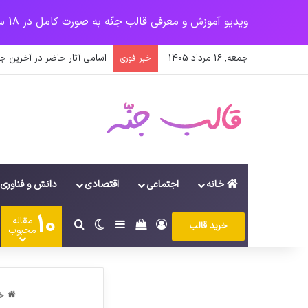
ویدیو آموزش و معرفی قالب جنّه به صورت کامل در 18 سرفصل
جمعه, 16 مرداد 1405
اسامی آثار حاضر در آخرین جش
خبر فوری
خانه
اجتماعی
اقتصادی
دانش و فناوری
10
مقاله
ورود
سایدبار
دیدن سبد خرید
تغییر پوسته
جستجو برای
خرید قالب
محبوب
خا