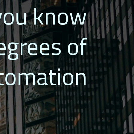
 you know
egrees of
tomation?