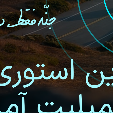
جنّه فقط د
ین استوری 
مپلیت آما