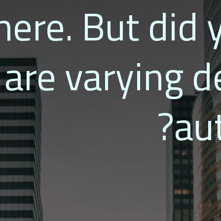
ere. But did
 are varying d
au